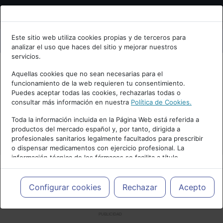
Bienvenid@ a psiquiatria.com
Este sitio web utiliza cookies propias y de terceros para
analizar el uso que haces del sitio y mejorar nuestros
Escribe tu Email
servicios.
Aquellas cookies que no sean necesarias para el
funcionamiento de la web requieren tu consentimiento.
Accede o regístrate con tu email.
Puedes aceptar todas las cookies, rechazarlas todas o
consultar más información en nuestra
Política de Cookies.
Toda la información incluida en la Página Web está referida a
productos del mercado español y, por tanto, dirigida a
Cancelar
profesionales sanitarios legalmente facultados para prescribir
o dispensar medicamentos con ejercicio profesional. La
información técnica de los fármacos se facilita a título
meramente informativo, siendo responsabilidad de los
profesionales facultados prescribir medicamentos y decidir, en
cada caso concreto, el tratamiento más adecuado a las
Configurar cookies
Rechazar
Acepto
necesidades del paciente.
PUBLICIDAD