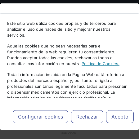
Bienvenid@ a psiquiatria.com
Este sitio web utiliza cookies propias y de terceros para
analizar el uso que haces del sitio y mejorar nuestros
Escribe tu Email
servicios.
Aquellas cookies que no sean necesarias para el
funcionamiento de la web requieren tu consentimiento.
Accede o regístrate con tu email.
Puedes aceptar todas las cookies, rechazarlas todas o
consultar más información en nuestra
Política de Cookies.
Toda la información incluida en la Página Web está referida a
productos del mercado español y, por tanto, dirigida a
Cancelar
profesionales sanitarios legalmente facultados para prescribir
o dispensar medicamentos con ejercicio profesional. La
información técnica de los fármacos se facilita a título
meramente informativo, siendo responsabilidad de los
profesionales facultados prescribir medicamentos y decidir, en
cada caso concreto, el tratamiento más adecuado a las
Configurar cookies
Rechazar
Acepto
necesidades del paciente.
PUBLICIDAD