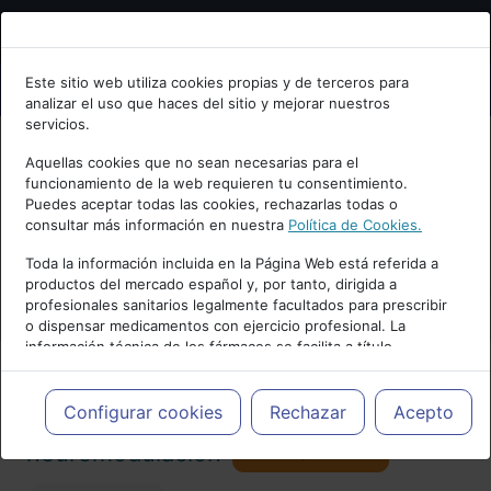
Bienvenid@ a psiquiatria.com
Este sitio web utiliza cookies propias y de terceros para
analizar el uso que haces del sitio y mejorar nuestros
Escribe tu Email
servicios.
Aquellas cookies que no sean necesarias para el
funcionamiento de la web requieren tu consentimiento.
Accede o regístrate con tu email.
Puedes aceptar todas las cookies, rechazarlas todas o
consultar más información en nuestra
Política de Cookies.
PUBLICIDAD
Toda la información incluida en la Página Web está referida a
productos del mercado español y, por tanto, dirigida a
Cancelar
profesionales sanitarios legalmente facultados para prescribir
o dispensar medicamentos con ejercicio profesional. La
información técnica de los fármacos se facilita a título
meramente informativo, siendo responsabilidad de los
profesionales facultados prescribir medicamentos y decidir, en
Actualidad y Artículos
|
Tratamientos y
cada caso concreto, el tratamiento más adecuado a las
Configurar cookies
Rechazar
Acepto
necesidades del paciente.
Seguir
neuromodulación
32