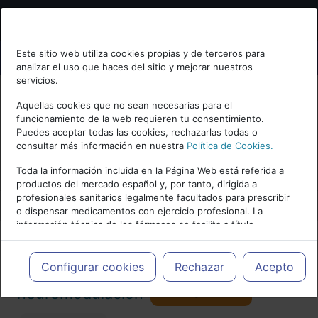
Bienvenid@ a psiquiatria.com
Este sitio web utiliza cookies propias y de terceros para
analizar el uso que haces del sitio y mejorar nuestros
Escribe tu Email
servicios.
Aquellas cookies que no sean necesarias para el
funcionamiento de la web requieren tu consentimiento.
Accede o regístrate con tu email.
Puedes aceptar todas las cookies, rechazarlas todas o
consultar más información en nuestra
Política de Cookies.
PUBLICIDAD
Toda la información incluida en la Página Web está referida a
productos del mercado español y, por tanto, dirigida a
Cancelar
profesionales sanitarios legalmente facultados para prescribir
o dispensar medicamentos con ejercicio profesional. La
información técnica de los fármacos se facilita a título
meramente informativo, siendo responsabilidad de los
profesionales facultados prescribir medicamentos y decidir, en
Actualidad y Artículos
|
Tratamientos y
cada caso concreto, el tratamiento más adecuado a las
Configurar cookies
Rechazar
Acepto
necesidades del paciente.
Seguir
neuromodulación
32