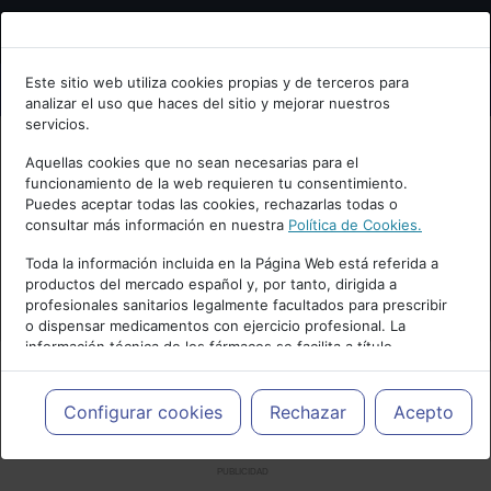
Bienvenid@ a psiquiatria.com
Este sitio web utiliza cookies propias y de terceros para
analizar el uso que haces del sitio y mejorar nuestros
Escribe tu Email
servicios.
Aquellas cookies que no sean necesarias para el
funcionamiento de la web requieren tu consentimiento.
Accede o regístrate con tu email.
Puedes aceptar todas las cookies, rechazarlas todas o
consultar más información en nuestra
Política de Cookies.
Toda la información incluida en la Página Web está referida a
productos del mercado español y, por tanto, dirigida a
Cancelar
profesionales sanitarios legalmente facultados para prescribir
o dispensar medicamentos con ejercicio profesional. La
información técnica de los fármacos se facilita a título
meramente informativo, siendo responsabilidad de los
profesionales facultados prescribir medicamentos y decidir, en
cada caso concreto, el tratamiento más adecuado a las
Configurar cookies
Rechazar
Acepto
necesidades del paciente.
PUBLICIDAD