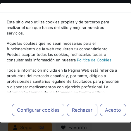
Bienvenid@ a psiquiatria.com
Este sitio web utiliza cookies propias y de terceros para
analizar el uso que haces del sitio y mejorar nuestros
Escribe tu Email
servicios.
Aquellas cookies que no sean necesarias para el
funcionamiento de la web requieren tu consentimiento.
Accede o regístrate con tu email.
Puedes aceptar todas las cookies, rechazarlas todas o
consultar más información en nuestra
Política de Cookies.
PUBLICIDAD
Toda la información incluida en la Página Web está referida a
productos del mercado español y, por tanto, dirigida a
Cancelar
profesionales sanitarios legalmente facultados para prescribir
o dispensar medicamentos con ejercicio profesional. La
información técnica de los fármacos se facilita a título
meramente informativo, siendo responsabilidad de los
profesionales facultados prescribir medicamentos y decidir, en
Actualidad y Artículos
|
Adicciones y
cada caso concreto, el tratamiento más adecuado a las
Configurar cookies
Rechazar
Acepto
necesidades del paciente.
trastornos por consumo
Seguir
Favorito
128