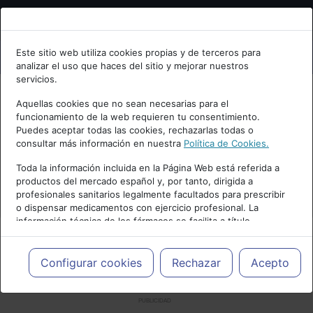
Bienvenid@ a psiquiatria.com
Este sitio web utiliza cookies propias y de terceros para
analizar el uso que haces del sitio y mejorar nuestros
Escribe tu Email
servicios.
Aquellas cookies que no sean necesarias para el
funcionamiento de la web requieren tu consentimiento.
Accede o regístrate con tu email.
Puedes aceptar todas las cookies, rechazarlas todas o
consultar más información en nuestra
Política de Cookies.
Toda la información incluida en la Página Web está referida a
productos del mercado español y, por tanto, dirigida a
Cancelar
profesionales sanitarios legalmente facultados para prescribir
o dispensar medicamentos con ejercicio profesional. La
información técnica de los fármacos se facilita a título
meramente informativo, siendo responsabilidad de los
profesionales facultados prescribir medicamentos y decidir, en
cada caso concreto, el tratamiento más adecuado a las
Configurar cookies
Rechazar
Acepto
necesidades del paciente.
PUBLICIDAD