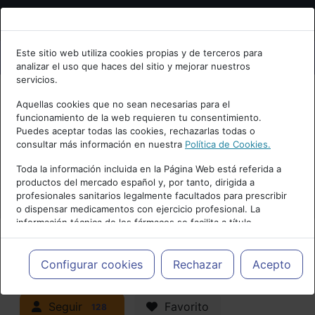
Bienvenid@ a psiquiatria.com
Este sitio web utiliza cookies propias y de terceros para
analizar el uso que haces del sitio y mejorar nuestros
Escribe tu Email
servicios.
Aquellas cookies que no sean necesarias para el
funcionamiento de la web requieren tu consentimiento.
Accede o regístrate con tu email.
Puedes aceptar todas las cookies, rechazarlas todas o
consultar más información en nuestra
Política de Cookies.
PUBLICIDAD
Toda la información incluida en la Página Web está referida a
productos del mercado español y, por tanto, dirigida a
Cancelar
profesionales sanitarios legalmente facultados para prescribir
o dispensar medicamentos con ejercicio profesional. La
información técnica de los fármacos se facilita a título
meramente informativo, siendo responsabilidad de los
profesionales facultados prescribir medicamentos y decidir, en
Actualidad y Artículos
|
Adicciones y
cada caso concreto, el tratamiento más adecuado a las
Configurar cookies
Rechazar
Acepto
necesidades del paciente.
trastornos por consumo
Seguir
Favorito
128