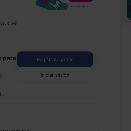
UBLICIDAD
o para
Regístrate gratis
Iniciar sesión
o
uí
.