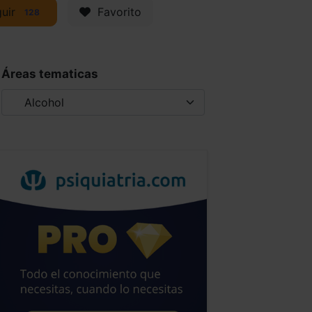
uir
Favorito
128
Áreas tematicas