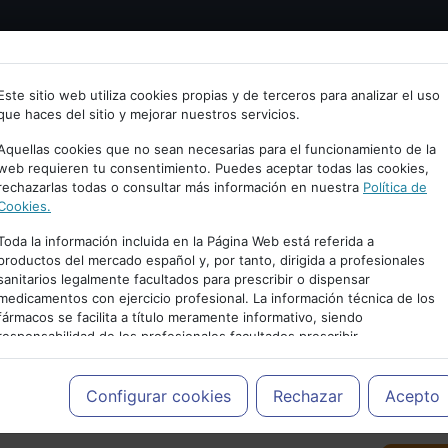
Bienvenid@ a psiquiatria.com
tría
Psicología
Neurociencia
Bienestar
Congreso
Este sitio web utiliza cookies propias y de terceros para analizar el uso
que haces del sitio y mejorar nuestros servicios.
scribe tu Email
Aquellas cookies que no sean necesarias para el funcionamiento de la
web requieren tu consentimiento. Puedes aceptar todas las cookies,
rechazarlas todas o consultar más información en nuestra
Política de
ccede o regístrate con tu email.
Cookies.
Toda la información incluida en la Página Web está referida a
productos del mercado español y, por tanto, dirigida a profesionales
sanitarios legalmente facultados para prescribir o dispensar
Cancelar
medicamentos con ejercicio profesional. La información técnica de los
PUBLICIDAD
fármacos se facilita a título meramente informativo, siendo
responsabilidad de los profesionales facultados prescribir
medicamentos y decidir, en cada caso concreto, el tratamiento más
adecuado a las necesidades del paciente.
Configurar cookies
Rechazar
Acepto