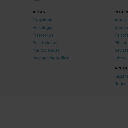
ÁREAS
RECUR
Psiquiatría
Actual
Psicología
Glosar
Trastornos
Psicof
Salud Mental
Bibliop
Neurociencias
Revist
Inteligencia Artificial
Libros
ACCES
Iniciar
Regist