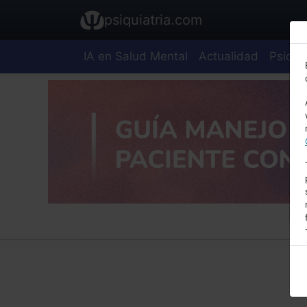
psiquiatria.com
IA en Salud Mental
Actualidad
Psiquia
E
A