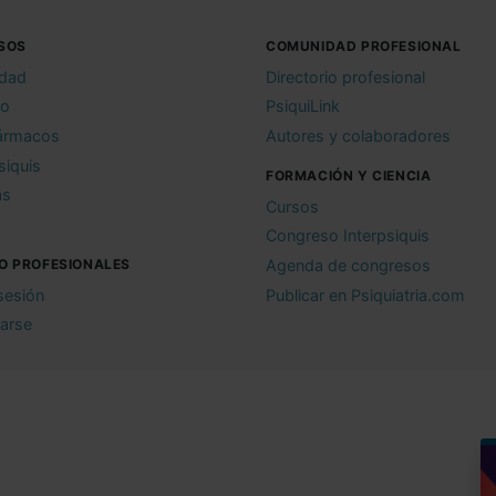
SOS
COMUNIDAD PROFESIONAL
idad
Directorio profesional
io
PsiquiLink
ármacos
Autores y colaboradores
siquis
FORMACIÓN Y CIENCIA
as
Cursos
Congreso Interpsiquis
O PROFESIONALES
Agenda de congresos
 sesión
Publicar en Psiquiatria.com
rarse