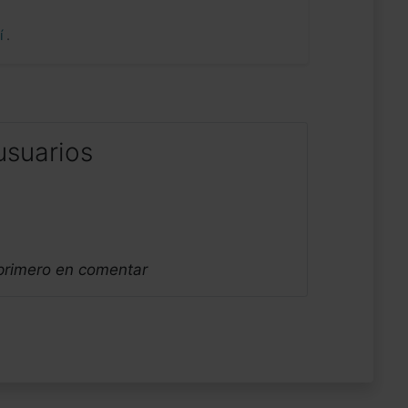
uí
.
usuarios
 primero en comentar