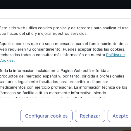
Bienvenid@ a psiquiatria.com
tría
Psicología
Neurociencia
Bienestar
Congreso
Este sitio web utiliza cookies propias y de terceros para analizar el uso
que haces del sitio y mejorar nuestros servicios.
scribe tu Email
Aquellas cookies que no sean necesarias para el funcionamiento de la
web requieren tu consentimiento. Puedes aceptar todas las cookies,
rechazarlas todas o consultar más información en nuestra
Política de
ccede o regístrate con tu email.
Cookies.
Toda la información incluida en la Página Web está referida a
productos del mercado español y, por tanto, dirigida a profesionales
sanitarios legalmente facultados para prescribir o dispensar
Cancelar
medicamentos con ejercicio profesional. La información técnica de los
PUBLICIDAD
fármacos se facilita a título meramente informativo, siendo
responsabilidad de los profesionales facultados prescribir
medicamentos y decidir, en cada caso concreto, el tratamiento más
adecuado a las necesidades del paciente.
Configurar cookies
Rechazar
Acepto