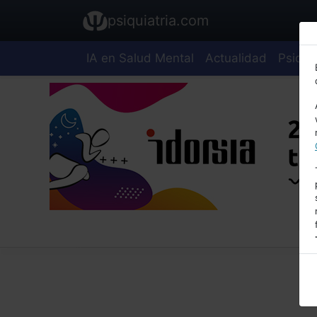
psiquiatria.com
IA en Salud Mental
Actualidad
Psiquia
E
A