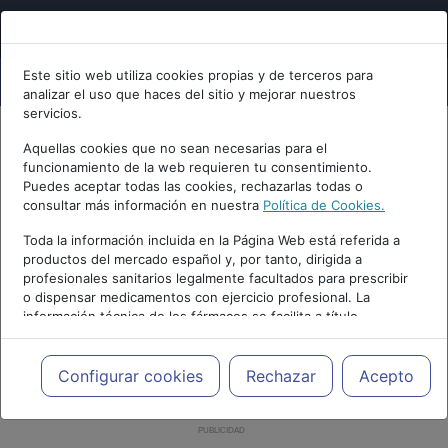
Este sitio web utiliza cookies propias y de terceros para
analizar el uso que haces del sitio y mejorar nuestros
servicios.
Aquellas cookies que no sean necesarias para el
funcionamiento de la web requieren tu consentimiento.
Puedes aceptar todas las cookies, rechazarlas todas o
consultar más información en nuestra
Política de Cookies.
Toda la información incluida en la Página Web está referida a
productos del mercado español y, por tanto, dirigida a
profesionales sanitarios legalmente facultados para prescribir
o dispensar medicamentos con ejercicio profesional. La
información técnica de los fármacos se facilita a título
meramente informativo, siendo responsabilidad de los
profesionales facultados prescribir medicamentos y decidir, en
cada caso concreto, el tratamiento más adecuado a las
Configurar cookies
Rechazar
Acepto
necesidades del paciente.
PUBLICIDAD