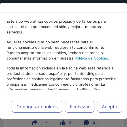
Este sitio web utiliza cookies propias y de terceros para
analizar el uso que haces del sitio y mejorar nuestros
servicios.
Aquellas cookies que no sean necesarias para el
funcionamiento de la web requieren tu consentimiento.
Puedes aceptar todas las cookies, rechazarlas todas o
consultar más información en nuestra
Política de Cookies.
PUBLICIDAD
Toda la información incluida en la Página Web está referida a
productos del mercado español y, por tanto, dirigida a
profesionales sanitarios legalmente facultados para prescribir
o dispensar medicamentos con ejercicio profesional. La
información técnica de los fármacos se facilita a título
meramente informativo, siendo responsabilidad de los
profesionales facultados prescribir medicamentos y decidir, en
Repositorio de Artículos
|
|
Edición |
cada caso concreto, el tratamiento más adecuado a las
Configurar cookies
Rechazar
Acepto
necesidades del paciente.
0
0