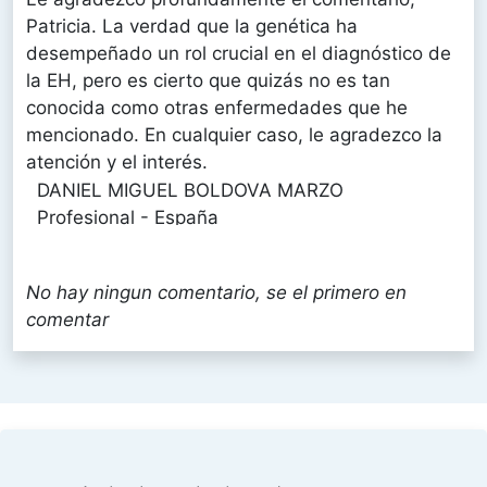
Patricia. La verdad que la genética ha
desempeñado un rol crucial en el diagnóstico de
la EH, pero es cierto que quizás no es tan
conocida como otras enfermedades que he
mencionado. En cualquier caso, le agradezco la
atención y el interés.
DANIEL MIGUEL BOLDOVA MARZO
Profesional - España
Fecha: 21/05/2024
No hay ningun comentario, se el primero en
Muy interesante valoración, en especial porque si
comentar
valoración refuerza el espíritu de norma y se
corresponde con lo que tenía entendido acerca
de la jurisprudencia asociada, por ejemplo, al gen
Monoamino oxidasa (gen guerrero)
Aitor Agea Gómez
- España