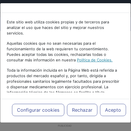
Este sitio web utiliza cookies propias y de terceros para
analizar el uso que haces del sitio y mejorar nuestros
servicios.
Aquellas cookies que no sean necesarias para el
funcionamiento de la web requieren tu consentimiento.
Puedes aceptar todas las cookies, rechazarlas todas o
consultar más información en nuestra
Política de Cookies.
Toda la información incluida en la Página Web está referida a
productos del mercado español y, por tanto, dirigida a
profesionales sanitarios legalmente facultados para prescribir
o dispensar medicamentos con ejercicio profesional. La
información técnica de los fármacos se facilita a título
meramente informativo, siendo responsabilidad de los
profesionales facultados prescribir medicamentos y decidir, en
cada caso concreto, el tratamiento más adecuado a las
Configurar cookies
Rechazar
Acepto
necesidades del paciente.
PUBLICIDAD