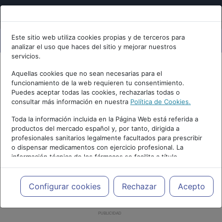
Este sitio web utiliza cookies propias y de terceros para
analizar el uso que haces del sitio y mejorar nuestros
servicios.
Aquellas cookies que no sean necesarias para el
funcionamiento de la web requieren tu consentimiento.
Puedes aceptar todas las cookies, rechazarlas todas o
consultar más información en nuestra
Política de Cookies.
Toda la información incluida en la Página Web está referida a
productos del mercado español y, por tanto, dirigida a
profesionales sanitarios legalmente facultados para prescribir
o dispensar medicamentos con ejercicio profesional. La
información técnica de los fármacos se facilita a título
meramente informativo, siendo responsabilidad de los
profesionales facultados prescribir medicamentos y decidir, en
cada caso concreto, el tratamiento más adecuado a las
Configurar cookies
Rechazar
Acepto
necesidades del paciente.
PUBLICIDAD