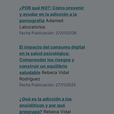
guarda la investigación cuando concluya me lo
puede enviar Gracia Saludos desde Cuba
¿POR qué NO?: Cómo prevenir
y ayudar en la adicción a la
Yamila Borrayo Segundo
pornografía
Adamed
Enfermero salud mental - Cuba
Fecha: 31/05/2024
Laboratorios
Fecha Publicación: 27/01/2026
El impacto del consumo digital
en la salud psicológica:
Comprender los riesgos y
construir un equilibrio
saludable
Rebeca Vidal
Rodríguez
Fecha Publicación: 27/11/2025
¿Qué es la adicción a los
ansiolíticos y por qué
preocupa?
Rebeca Vidal