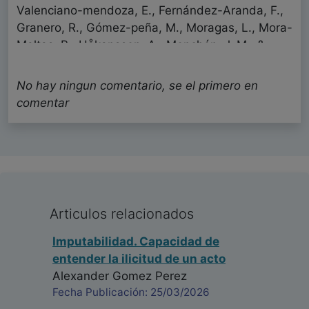
Valenciano-mendoza, E., Fernández-Aranda, F.,
Granero, R., Gómez-peña, M., Moragas, L., Mora-
Maltas, B., Håkansson, A., Menchón, J. M., &
Jiménez-Murcia, S. (2021). Prevalence of suicidal
behavior and associated clinical correlates in
No hay ningun comentario, se el primero en
patients with behavioral addictions. International
comentar
Journal of Environmental Research and Public
Health, 18(21).
https://doi.org/10.3390/ijerph182111085
Juan José De Frutos Guijarro
Psiquiatría - España
Fecha: 01/06/2024
Articulos relacionados
Imputabilidad. Capacidad de
entender la ilicitud de un acto
Felicidades muy interesante soy enfermera salud
Alexander Gomez Perez
mental en Cuba y todo lo relacionado con la
Fecha Publicación: 25/03/2026
conducta suicida me interesa No se me permite