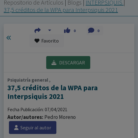
con ejercicio profesional. La información técnica de los
Repositorio de Artículos
|
Blogs
|
INTERPSIQUIS
|
fármacos se facilita a título meramente informativo,
37,5 créditos de la WPA para Interpsiquis 2021
siendo responsabilidad de los profesionales
facultados prescribir medicamentos y decidir, en cada
0
0
caso concreto, el tratamiento más adecuado a las
Favorito
necesidades del paciente.
DESCARGAR
Psiquiatría general ,
37,5 créditos de la WPA para
Interpsiquis 2021
Fecha Publicación: 07/04/2021
Autor/autores:
Pedro Moreno
Seguir al autor