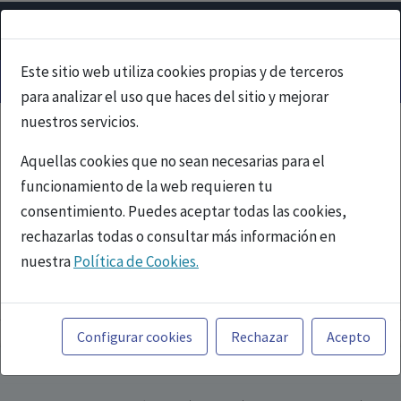
Este sitio web utiliza cookies propias y de terceros
para analizar el uso que haces del sitio y mejorar
nuestros servicios.
Aquellas cookies que no sean necesarias para el
funcionamiento de la web requieren tu
consentimiento. Puedes aceptar todas las cookies,
rechazarlas todas o consultar más información en
nuestra
Política de Cookies.
PUBLICIDAD
Toda la información incluida en la Página Web está
referida a productos del mercado español y, por
Configurar cookies
Rechazar
Acepto
tanto, dirigida a profesionales sanitarios legalmente
facultados para prescribir o dispensar medicamentos