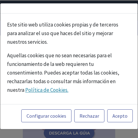
Este sitio web utiliza cookies propias y de terceros
para analizar el uso que haces del sitio y mejorar
nuestros servicios.
Aquellas cookies que no sean necesarias para el
funcionamiento de la web requieren tu
consentimiento. Puedes aceptar todas las cookies,
rechazarlas todas o consultar más información en
nuestra
Política de Cookies.
Toda la información incluida en la Página Web está
referida a productos del mercado español y, por
Configurar cookies
Rechazar
Acepto
tanto, dirigida a profesionales sanitarios legalmente
facultados para prescribir o dispensar medicamentos