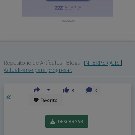
con ejercicio profesional. La información técnica de los
fármacos se facilita a título meramente informativo,
siendo responsabilidad de los profesionales
PUBLICIDAD
facultados prescribir medicamentos y decidir, en cada
caso concreto, el tratamiento más adecuado a las
necesidades del paciente.
Repositorio de Artículos
|
Blogs
|
INTERPSIQUIS
|
Actualizarse para progresar.
0
0
Favorito
DESCARGAR