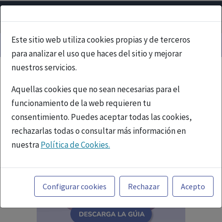
Este sitio web utiliza cookies propias y de terceros
para analizar el uso que haces del sitio y mejorar
nuestros servicios.
Aquellas cookies que no sean necesarias para el
funcionamiento de la web requieren tu
consentimiento. Puedes aceptar todas las cookies,
rechazarlas todas o consultar más información en
nuestra
Política de Cookies.
Toda la información incluida en la Página Web está
referida a productos del mercado español y, por
Configurar cookies
Rechazar
Acepto
tanto, dirigida a profesionales sanitarios legalmente
facultados para prescribir o dispensar medicamentos