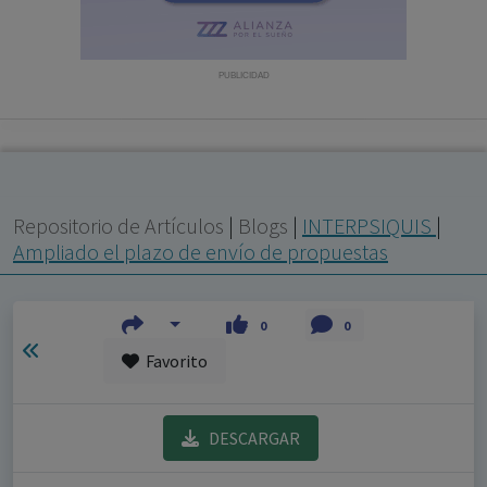
con ejercicio profesional. La información técnica de los
fármacos se facilita a título meramente informativo,
siendo responsabilidad de los profesionales
PUBLICIDAD
facultados prescribir medicamentos y decidir, en cada
caso concreto, el tratamiento más adecuado a las
necesidades del paciente.
Repositorio de Artículos
|
Blogs
|
INTERPSIQUIS
|
Ampliado el plazo de envío de propuestas
0
0
Favorito
DESCARGAR