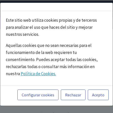
Este sitio web utiliza cookies propias y de terceros
para analizar el uso que haces del sitio y mejorar
nuestros servicios.
Aquellas cookies que no sean necesarias para el
funcionamiento de la web requieren tu
consentimiento. Puedes aceptar todas las cookies,
rechazarlas todas o consultar más información en
nuestra
Política de Cookies.
PUBLICIDAD
Toda la información incluida en la Página Web está
referida a productos del mercado español y, por
Configurar cookies
Rechazar
Acepto
tanto, dirigida a profesionales sanitarios legalmente
facultados para prescribir o dispensar medicamentos