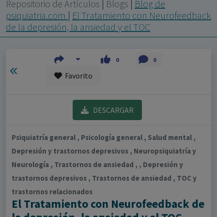
con ejercicio profesional. La información técnica de los
Repositorio de Artículos
|
Blogs
|
Blog de
fármacos se facilita a título meramente informativo,
psiquiatria.com
|
El Tratamiento con Neurofeedback
de la depresión, la ansiedad y el TOC
siendo responsabilidad de los profesionales
facultados prescribir medicamentos y decidir, en cada
caso concreto, el tratamiento más adecuado a las
0
0
necesidades del paciente.
Favorito
DESCARGAR
Psiquiatría general , Psicología general , Salud mental ,
Depresión y trastornos depresivos , Neuropsiquiatría y
Neurología , Trastornos de ansiedad , , Depresión y
trastornos depresivos , Trastornos de ansiedad , TOC y
trastornos relacionados
El Tratamiento con Neurofeedback de