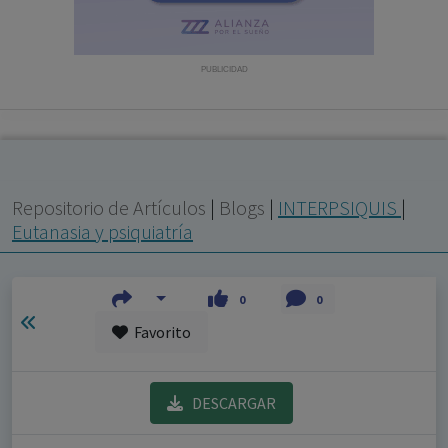
con ejercicio profesional. La información técnica de los
fármacos se facilita a título meramente informativo,
siendo responsabilidad de los profesionales
PUBLICIDAD
facultados prescribir medicamentos y decidir, en cada
caso concreto, el tratamiento más adecuado a las
necesidades del paciente.
Repositorio de Artículos
|
Blogs
|
INTERPSIQUIS
|
Eutanasia y psiquiatría
0
0
Favorito
DESCARGAR