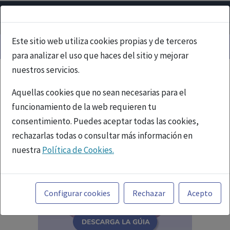
Este sitio web utiliza cookies propias y de terceros
para analizar el uso que haces del sitio y mejorar
nuestros servicios.
Aquellas cookies que no sean necesarias para el
funcionamiento de la web requieren tu
consentimiento. Puedes aceptar todas las cookies,
rechazarlas todas o consultar más información en
nuestra
Política de Cookies.
Toda la información incluida en la Página Web está
referida a productos del mercado español y, por
Configurar cookies
Rechazar
Acepto
tanto, dirigida a profesionales sanitarios legalmente
facultados para prescribir o dispensar medicamentos