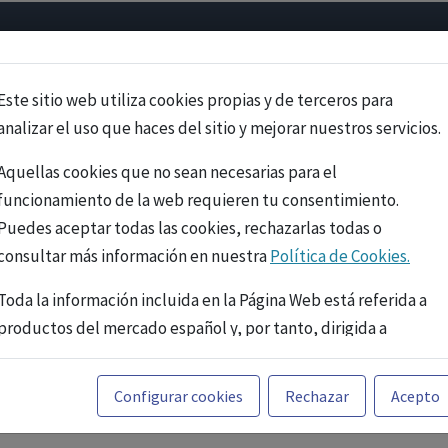
Psicología
Neurociencia
Bienestar
Congreso
Cursos
Este sitio web utiliza cookies propias y de terceros para
analizar el uso que haces del sitio y mejorar nuestros servicios.
Aquellas cookies que no sean necesarias para el
funcionamiento de la web requieren tu consentimiento.
Puedes aceptar todas las cookies, rechazarlas todas o
consultar más información en nuestra
Política de Cookies.
Toda la información incluida en la Página Web está referida a
productos del mercado español y, por tanto, dirigida a
profesionales sanitarios legalmente facultados para
prescribir o dispensar medicamentos con ejercicio
PUBLICIDAD
Configurar cookies
Rechazar
Acepto
profesional. La información técnica de los fármacos se facilita
a título meramente informativo, siendo responsabilidad de