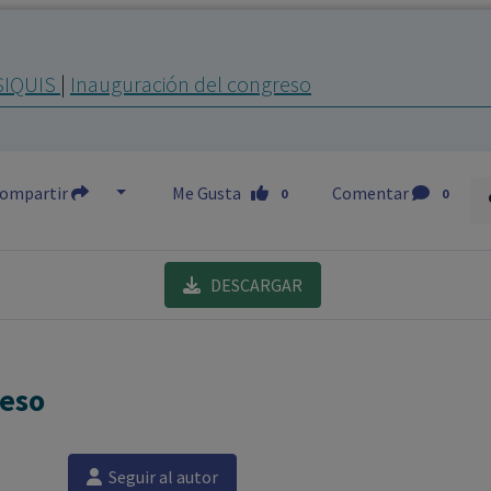
los profesionales facultados prescribir medicamentos y
decidir, en cada caso concreto, el tratamiento más adecuado
SIQUIS
|
Inauguración del congreso
a las necesidades del paciente.
ompartir
Me Gusta
Comentar
0
0
DESCARGAR
reso
Seguir al autor