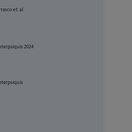
rrasco
et. al
nterpsiquis 2024
nterpsiquis