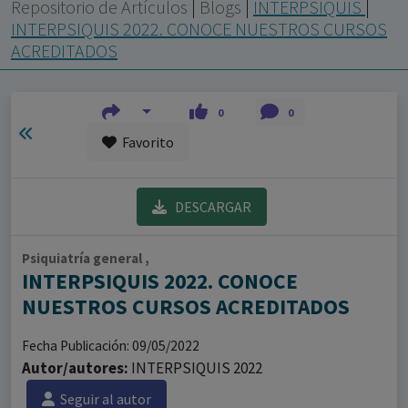
con ejercicio profesional. La información técnica de los
Repositorio de Artículos
|
Blogs
|
INTERPSIQUIS
|
fármacos se facilita a título meramente informativo,
INTERPSIQUIS 2022. CONOCE NUESTROS CURSOS
ACREDITADOS
siendo responsabilidad de los profesionales
facultados prescribir medicamentos y decidir, en cada
caso concreto, el tratamiento más adecuado a las
0
0
necesidades del paciente.
Favorito
DESCARGAR
Psiquiatría general ,
INTERPSIQUIS 2022. CONOCE
NUESTROS CURSOS ACREDITADOS
Fecha Publicación: 09/05/2022
Autor/autores:
INTERPSIQUIS 2022
Seguir al autor