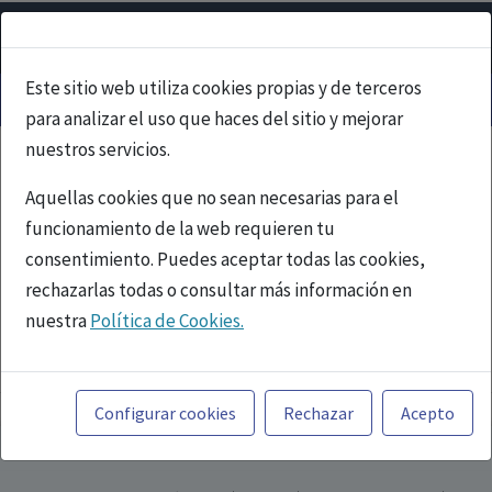
Este sitio web utiliza cookies propias y de terceros
para analizar el uso que haces del sitio y mejorar
nuestros servicios.
Aquellas cookies que no sean necesarias para el
funcionamiento de la web requieren tu
consentimiento. Puedes aceptar todas las cookies,
rechazarlas todas o consultar más información en
nuestra
Política de Cookies.
PUBLICIDAD
Toda la información incluida en la Página Web está
referida a productos del mercado español y, por
Configurar cookies
Rechazar
Acepto
tanto, dirigida a profesionales sanitarios legalmente
facultados para prescribir o dispensar medicamentos