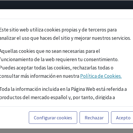
Psicología
Neurociencia
Bienestar
Congreso
Cursos
Este sitio web utiliza cookies propias y de terceros para
analizar el uso que haces del sitio y mejorar nuestros servicios.
Aquellas cookies que no sean necesarias para el
funcionamiento de la web requieren tu consentimiento.
Puedes aceptar todas las cookies, rechazarlas todas o
consultar más información en nuestra
Política de Cookies.
Toda la información incluida en la Página Web está referida a
productos del mercado español y, por tanto, dirigida a
profesionales sanitarios legalmente facultados para
prescribir o dispensar medicamentos con ejercicio
PUBLICIDAD
Configurar cookies
Rechazar
Acepto
profesional. La información técnica de los fármacos se facilita
a título meramente informativo, siendo responsabilidad de