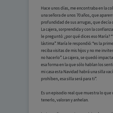
Hace unos días, me encontraba en la co
una señora de unos 70 años, que aparent
profundidad de sus arrugas, que decía co
La cajera, sorprendida y con la confian
le preguntó: ¿por qué dices eso María? “
lástima”. María le respondió: “es la pr
reciba visitas de mis hijos y no me invi
no hacerlo”. La cajera, se quedó impact
esa forma en la que sólo hablan los sent
mi casa esta Navidad habrá una silla vací
prohíben, esa silla será para ti”.
Es un episodio real que muestra lo que u
tenerlo, valoran y anhelan.