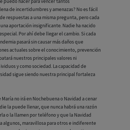
é puedo hacer para vencer tantos
llena de incertidumbres y amenazas? No es fácil
 de respuestas a una misma pregunta, pero cada
na aportación insignificante. Nadie ha nacido
especial. Por ahí debe llegar el cambio. Si cada
Pandemia pasará sin causar más daños que
iones actuales sobre el conocimiento, prevención
atará nuestros principales valores ni
ividuos y como sociedad. La capacidad de
sidad sigue siendo nuestra principal fortaleza
e María no irá en Nochebuena o Navidad a cenar
nadie la puede llenar, que nunca habrá una razón
erla o la llamen por teléfono y que la Navidad
a algunos, maravillosa para otros e indiferente