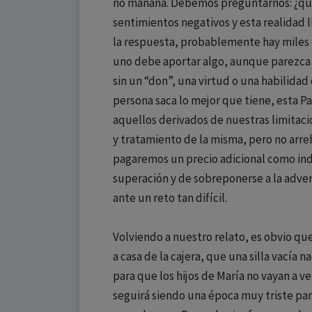
no mañana. Debemos preguntarnos: ¿qu
sentimientos negativos y esta realidad 
la respuesta, probablemente hay miles
uno debe aportar algo, aunque parezca u
sin un “don”, una virtud o una habilidad 
persona saca lo mejor que tiene, esta 
aquellos derivados de nuestras limitac
y tratamiento de la misma, pero no arreb
pagaremos un precio adicional como ind
superación y de sobreponerse a la adver
ante un reto tan difícil.
Volviendo a nuestro relato, es obvio qu
a casa de la cajera, que una silla vacía 
para que los hijos de María no vayan a v
seguirá siendo una época muy triste par