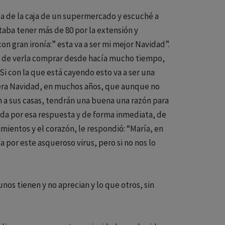
la de la caja de un supermercado y escuché a
aba tener más de 80 por la extensión y
n gran ironía:” esta va a ser mi mejor Navidad”.
za de verla comprar desde hacía mucho tiempo,
Si con la que está cayendo esto va a ser una
imera Navidad, en muchos años, que aunque no
ten a sus casas, tendrán una buena una razón para
ada por esa respuesta y de forma inmediata, de
imientos y el corazón, le respondió: “María, en
a por este asqueroso virus, pero si no nos lo
nos tienen y no aprecian y lo que otros, sin