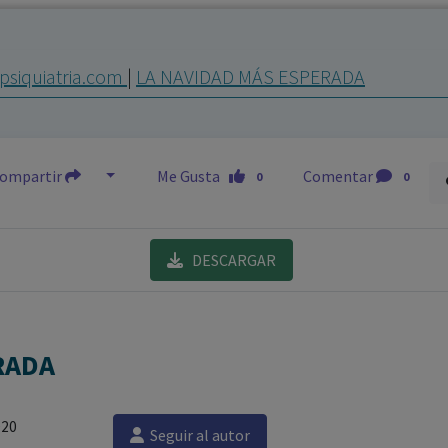
los profesionales facultados prescribir medicamentos y
decidir, en cada caso concreto, el tratamiento más adecuado
psiquiatria.com
|
LA NAVIDAD MÁS ESPERADA
a las necesidades del paciente.
ompartir
Me Gusta
Comentar
0
0
DESCARGAR
RADA
020
Seguir al autor