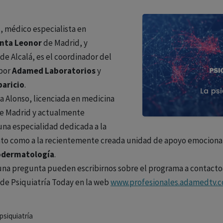
z
, médico especialista en
anta Leonor
de Madrid, y
de Alcalá, es el coordinador del
 por
Adamed
Laboratorios
y
paricio
.
ia Alonso, licenciada en medicina
de Madrid y actualmente
una especialidad dedicada a la
to como a la recientemente creada unidad de apoyo emocional. 
odermatología
.
guna pregunta pueden escribirnos sobre el programa a contact
de Psiquiatría Today en la web
www.profesionales.adamedtv.
psiquiatría