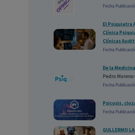
Fecha Publicaci
El Psiquiatra
Clínica Psiqu
Clínicas Audi
Fecha Publicaci
De la Medicina
Pedro Moreno 
Fecha Publicaci
Psicosis, clo
Fecha Publicaci
GULLERMO LAH