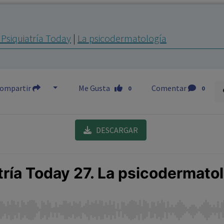
los profesionales facultados prescribir medicamentos y
decidir, en cada caso concreto, el tratamiento más adecuado
Psiquiatría Today
|
La psicodermatología
a las necesidades del paciente.
ompartir
Me Gusta
Comentar
0
0
DESCARGAR