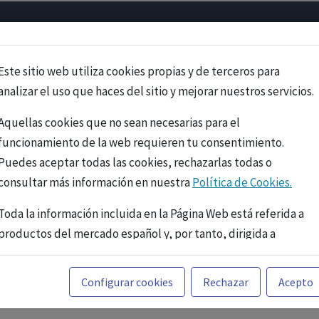
Psicología
Neurociencia
Bienestar
Congreso
Cursos
Este sitio web utiliza cookies propias y de terceros para
analizar el uso que haces del sitio y mejorar nuestros servicios.
Aquellas cookies que no sean necesarias para el
funcionamiento de la web requieren tu consentimiento.
Puedes aceptar todas las cookies, rechazarlas todas o
consultar más información en nuestra
Política de Cookies.
Toda la información incluida en la Página Web está referida a
productos del mercado español y, por tanto, dirigida a
profesionales sanitarios legalmente facultados para
prescribir o dispensar medicamentos con ejercicio
PUBLICIDAD
Configurar cookies
Rechazar
Acepto
profesional. La información técnica de los fármacos se facilita
a título meramente informativo, siendo responsabilidad de