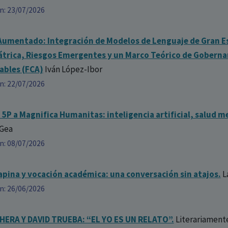
ón: 23/07/2026
 Aumentado: Integración de Modelos de Lenguaje de Gran Es
iátrica, Riesgos Emergentes y un Marco Teórico de Gobern
tables (FCA)
Iván López-Ibor
ón: 22/07/2026
 5P a Magnifica Humanitas: inteligencia artificial, salud m
Gea
ón: 08/07/2026
zapina y vocación académica: una conversación sin atajos.
L
ón: 26/06/2026
ERA Y DAVID TRUEBA: “EL YO ES UN RELATO”.
Literariamente