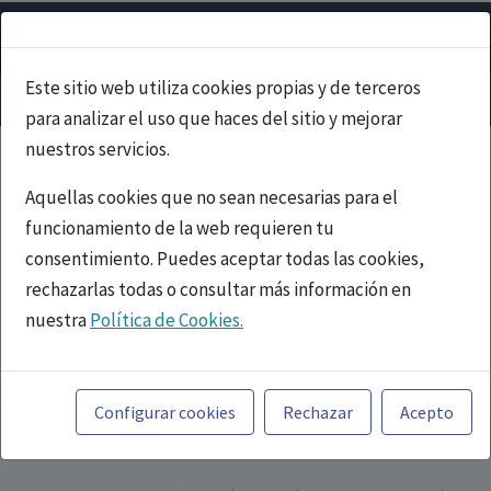
Este sitio web utiliza cookies propias y de terceros
para analizar el uso que haces del sitio y mejorar
nuestros servicios.
Aquellas cookies que no sean necesarias para el
funcionamiento de la web requieren tu
consentimiento. Puedes aceptar todas las cookies,
rechazarlas todas o consultar más información en
nuestra
Política de Cookies.
PUBLICIDAD
Toda la información incluida en la Página Web está
referida a productos del mercado español y, por
Configurar cookies
Rechazar
Acepto
tanto, dirigida a profesionales sanitarios legalmente
facultados para prescribir o dispensar medicamentos