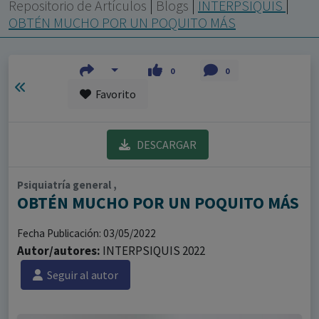
con ejercicio profesional. La información técnica de los
Repositorio de Artículos
|
Blogs
|
INTERPSIQUIS
|
fármacos se facilita a título meramente informativo,
OBTÉN MUCHO POR UN POQUITO MÁS
siendo responsabilidad de los profesionales
facultados prescribir medicamentos y decidir, en cada
0
0
caso concreto, el tratamiento más adecuado a las
Favorito
necesidades del paciente.
DESCARGAR
Psiquiatría general ,
OBTÉN MUCHO POR UN POQUITO MÁS
Fecha Publicación: 03/05/2022
Autor/autores:
INTERPSIQUIS 2022
Seguir al autor