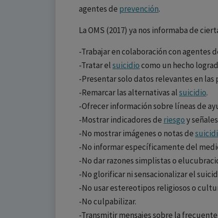
agentes de
prevención
.
La OMS (2017) ya nos informaba de ciert
-Trabajar en colaboración con agentes de
-Tratar el
suicidio
como un hecho logrado
-Presentar solo datos relevantes en las 
-Remarcar las alternativas al
suicidio
.
-Ofrecer información sobre líneas de ay
-Mostrar indicadores de
riesgo
y señales
-No mostrar imágenes o notas de
suicid
-No informar específicamente del medio
-No dar razones simplistas o elucubraci
-No glorificar ni sensacionalizar el suicid
-No usar estereotipos religiosos o cultu
-No culpabilizar.
-Transmitir mensajes sobre la frecuente