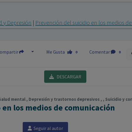
los profesionales facultados prescribir medicamentos y
decidir, en cada caso concreto, el tratamiento más adecuado
d y Depresión
|
Prevención del suicidio en los medios 
a las necesidades del paciente.
ompartir
Me Gusta
Comentar
0
0
DESCARGAR
 Salud mental , Depresión y trastornos depresivos , , Suicidio y co
o en los medios de comunicación
Seguir al autor