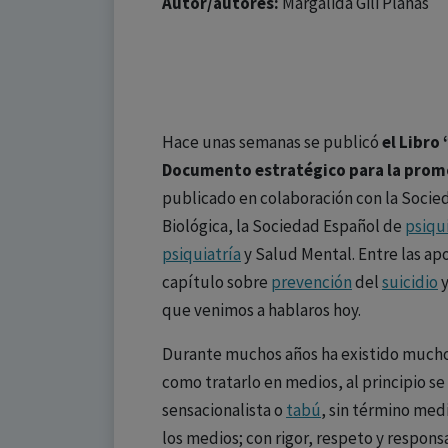
Autor/autores:
Margalida Gili Planas
Hace unas semanas se publicó
el Libro
Documento estratégico para la promo
publicado en colaboración con la Soci
Biológica, la Sociedad Español de
psiqu
psiquiatría
y Salud Mental. Entre las ap
capítulo sobre
prevención
del
suicidio
y
que venimos a hablaros hoy.
Durante muchos años ha existido much
como tratarlo en medios, al principio s
sensacionalista o
tabú
, sin término medi
los medios; con rigor, respeto y respons