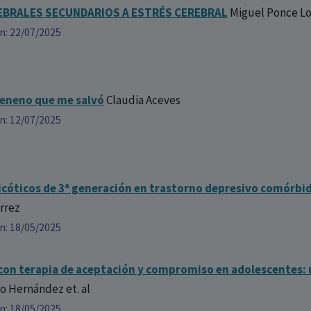
EBRALES SECUNDARIOS A ESTRÉS CEREBRAL
Miguel Ponce L
ón: 22/07/2025
 veneno que me salvó
Claudia Aceves
ón: 12/07/2025
icóticos de 3ª generación en trastorno depresivo comórbi
rrez
ón: 18/05/2025
con terapia de aceptación y compromiso en adolescentes: 
ino Hernández
et. al
ón: 18/05/2025