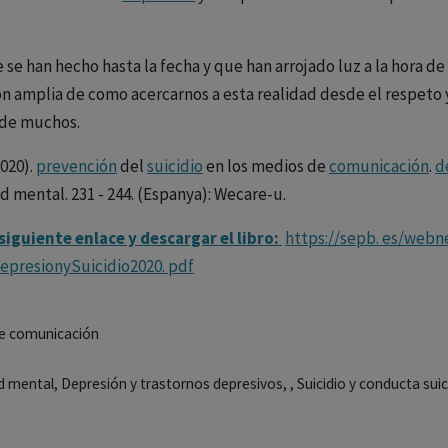
 se han hecho hasta la fecha y que han arrojado luz a la hora 
ión amplia de como acercarnos a esta realidad desde el respeto 
 de muchos.
2020).
prevención
del
suicidio
en los medios de
comunicación
.
d
d mental. 231 - 244. (Espanya): Wecare-u.
 siguiente enlace y descargar el libro:
https://sepb. es/web
epresionySuicidio2020. pdf
 de comunicación
ud mental, Depresión y trastornos depresivos, , Suicidio y conducta sui