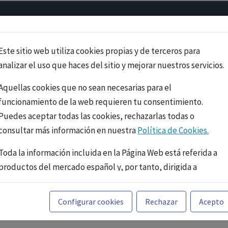
Psicología
Neurociencia
Bienestar
Congreso
Cursos
Este sitio web utiliza cookies propias y de terceros para
analizar el uso que haces del sitio y mejorar nuestros servicios.
Aquellas cookies que no sean necesarias para el
funcionamiento de la web requieren tu consentimiento.
Puedes aceptar todas las cookies, rechazarlas todas o
consultar más información en nuestra
Política de Cookies.
Toda la información incluida en la Página Web está referida a
productos del mercado español y, por tanto, dirigida a
profesionales sanitarios legalmente facultados para
prescribir o dispensar medicamentos con ejercicio
PUBLICIDAD
Configurar cookies
Rechazar
Acepto
profesional. La información técnica de los fármacos se facilita
a título meramente informativo, siendo responsabilidad de