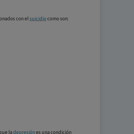
ionados con el
suicidio
como son:
que la
depresión
es una condición