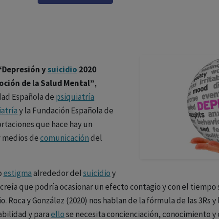
 “Depresión y
suicidio
2020
ción de la Salud Mental”
,
edad Española de
psiquiatría
iatría
y la Fundación Española de
ortaciones que hace hay un
 medios de
comunicación
del
o
estigma
alrededor del
suicidio
y
e creía que podría ocasionar un efecto contagio y con el tiempo
o. Roca y González (2020) nos hablan de la fórmula de las 3Rs y 
abilidad y para
ello
se necesita concienciación, conocimiento y