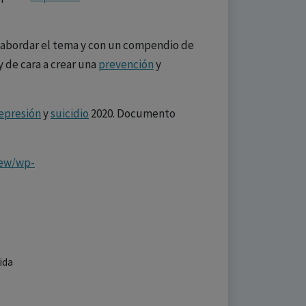
de abordar el tema y con un compendio de
y de cara a crear una
prevención
y
epresión
y
suicidio
2020. Documento
new/wp-
cida