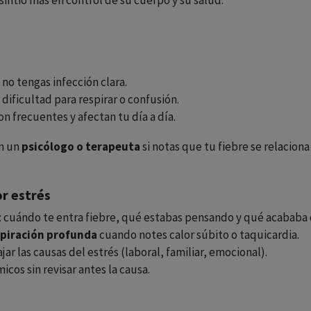
 sintió más en control de su cuerpo y su salud.
 no tengas infección clara.
dificultad para respirar o confusión.
on frecuentes y afectan tu día a día.
n un
psicólogo o terapeuta
si notas que tu fiebre se relacion
or estrés
io: cuándo te entra fiebre, qué estabas pensando y qué acababa 
espiración profunda
cuando notes calor súbito o taquicardia.
ar las causas del estrés (laboral, familiar, emocional).
cos sin revisar antes la causa.