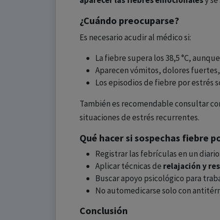
aparecer las fiebres emocionales
y se
¿Cuándo preocuparse?
Es necesario acudir al médico si:
La fiebre supera los 38,5 °C, aunque
Aparecen vómitos, dolores fuertes, 
Los episodios de fiebre por estrés s
También es recomendable consultar co
situaciones de estrés recurrentes.
Qué hacer si sospechas fiebre p
Registrar las febrículas en un diar
Aplicar técnicas de
relajación y r
Buscar apoyo psicológico para trabaj
No automedicarse solo con antitérmi
Conclusión