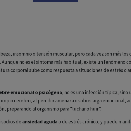
cabeza, insomnio o tensión muscular, pero cada vez son más los 
. Aunque no es el síntoma más habitual, existe un fenómeno 
atura corporal sube como respuesta a situaciones de estrés o a
iebre emocional o psicógena
, no es una infección típica, si
l propio cerebro, al percibir amenaza o sobrecarga emocional, 
ión, preparando al organismo para “luchar o huir”.
pisodios de
ansiedad aguda
o de estrés crónico, y puede mani