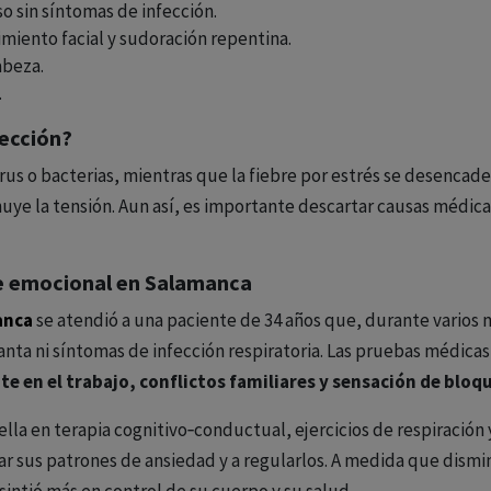
so sin síntomas de infección.
imiento facial y sudoración repentina.
abeza.
.
fección?
irus o bacterias, mientras que la fiebre por estrés se desencad
ye la tensión. Aun así, es importante descartar causas médicas 
re emocional en Salamanca
anca
se atendió a una paciente de 34 años que, durante varios 
ganta ni síntomas de infección respiratoria. Las pruebas médica
te en el trabajo, conflictos familiares y sensación de blo
ella en terapia cognitivo‑conductual, ejercicios de respiración 
car sus patrones de ansiedad y a regularlos. A medida que dism