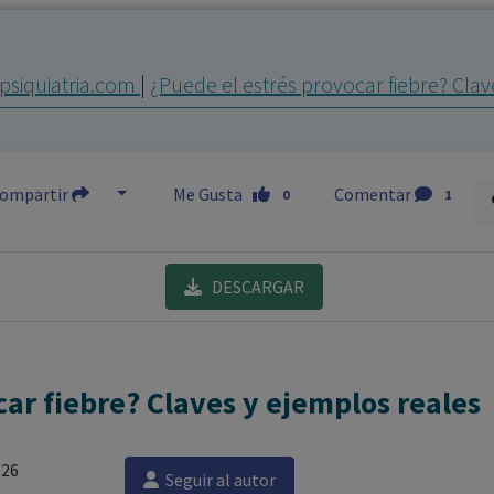
los profesionales facultados prescribir medicamentos y
decidir, en cada caso concreto, el tratamiento más adecuado
psiquiatria.com
|
¿Puede el estrés provocar fiebre? Clav
a las necesidades del paciente.
ompartir
Me Gusta
Comentar
0
1
DESCARGAR
car fiebre? Claves y ejemplos reales
026
Seguir al autor