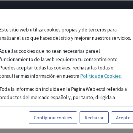
Psicología
Neurociencia
Bienestar
Congreso
Cursos
Este sitio web utiliza cookies propias y de terceros para
analizar el uso que haces del sitio y mejorar nuestros servicios.
Aquellas cookies que no sean necesarias para el
funcionamiento de la web requieren tu consentimiento.
Puedes aceptar todas las cookies, rechazarlas todas o
consultar más información en nuestra
Política de Cookies.
Toda la información incluida en la Página Web está referida a
productos del mercado español y, por tanto, dirigida a
profesionales sanitarios legalmente facultados para
prescribir o dispensar medicamentos con ejercicio
PUBLICIDAD
Configurar cookies
Rechazar
Acepto
profesional. La información técnica de los fármacos se facilita
a título meramente informativo, siendo responsabilidad de