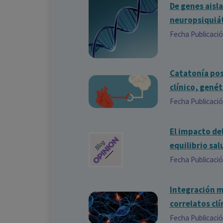
De genes aisl
neuropsiquiát
Fecha Publicaci
Catatonía pos
clínico, genét
Fecha Publicaci
El impacto de
equilibrio sa
Fecha Publicaci
Integración mu
correlatos cl
Fecha Publicaci