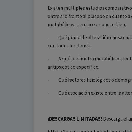
Existen múltiples estudios comparativos
entre sí o frente al placebo en cuanto a
metabólicos, pero no se conoce bien:
- Qué grado de alteración causa cada
con todos los demás.
- A qué parámetro metabólico afecta
antipsicótico específico.
- Qué factores fisiológicos o demográfi
- Qué asociación existe entre la altera
¡DESCARGAS LIMITADAS!
Descarga el a
https://library.contentednet.com/artic