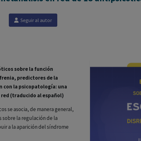
Seguir al autor
ticos sobre la función
renia, predictores de la
n con la psicopatología: una
 red (traducido al español)
cos se asocia, de manera general,
 sobre la regulación de la
buir a la aparición del síndrome