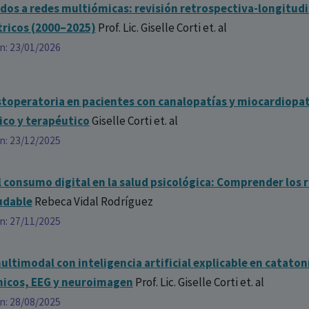
ados a redes multiómicas: revisión retrospectiva-longitudi
ricos (2000–2025)
Prof. Lic. Giselle Corti
et. al
ón: 23/01/2026
toperatoria en pacientes con canalopatías y miocardiopatí
ico y terapéutico
Giselle Corti
et. al
ón: 23/12/2025
l consumo digital en la salud psicológica: Comprender los r
ludable
Rebeca Vidal Rodríguez
ón: 27/11/2025
ltimodal con inteligencia artificial explicable en cataton
ínicos, EEG y neuroimagen
Prof. Lic. Giselle Corti
et. al
ón: 28/08/2025