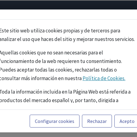
Psicología
Neurociencia
Bienestar
Congreso
Cursos
Este sitio web utiliza cookies propias y de terceros para
analizar el uso que haces del sitio y mejorar nuestros servicios.
Aquellas cookies que no sean necesarias para el
funcionamiento de la web requieren tu consentimiento.
Puedes aceptar todas las cookies, rechazarlas todas o
consultar más información en nuestra
Política de Cookies.
Toda la información incluida en la Página Web está referida a
productos del mercado español y, por tanto, dirigida a
profesionales sanitarios legalmente facultados para
prescribir o dispensar medicamentos con ejercicio
PUBLICIDAD
Configurar cookies
Rechazar
Acepto
profesional. La información técnica de los fármacos se facilita
a título meramente informativo, siendo responsabilidad de