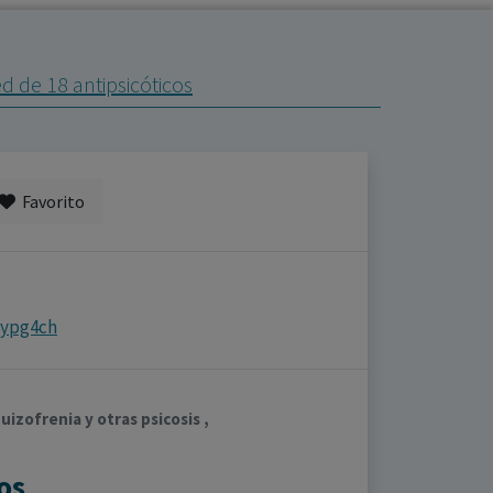
ed de 18 antipsicóticos
Favorito
8ypg4ch
uizofrenia y otras psicosis ,
os