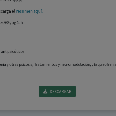
scarga el
resumen aquí.
les/68ypg4ch
, antipsicóticos
renia y otras psicosis, Tratamientos y neuromodulación, , Esquizofreni
DESCARGAR