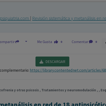
los profesionales facultados prescribir medicamentos y
decidir, en cada caso concreto, el tratamiento más adecuado
psiquiatria.com
|
Revisión sistemática y metanálisis en r
a las necesidades del paciente.
ompartir
Me Gusta
Comentar
0
0
DESCARGAR
 complementario:
https://library.contentednet.com/articles/6
zofrenia y otras psicosis , Tratamientos y neuromodulación , , Esq
metanálisis en red de 18 antipsicótic