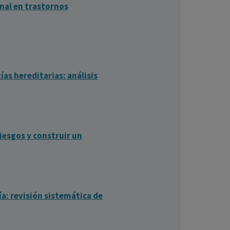
nal en trastornos
as hereditarias: análisis
iesgos y construir un
ía: revisión sistemática de