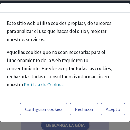
Este sitio web utiliza cookies propias y de terceros
para analizar el uso que haces del sitio y mejorar
nuestros servicios.
Aquellas cookies que no sean necesarias para el
funcionamiento de la web requieren tu
consentimiento. Puedes aceptar todas las cookies,
rechazarlas todas o consultar más información en
nuestra
Política de Cookies.
Toda la información incluida en la Página Web está
referida a productos del mercado español y, por
Configurar cookies
Rechazar
Acepto
tanto, dirigida a profesionales sanitarios legalmente
facultados para prescribir o dispensar medicamentos