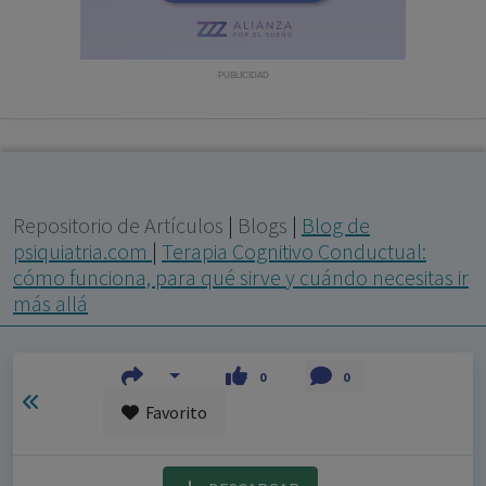
con ejercicio profesional. La información técnica de los
fármacos se facilita a título meramente informativo,
siendo responsabilidad de los profesionales
PUBLICIDAD
facultados prescribir medicamentos y decidir, en cada
caso concreto, el tratamiento más adecuado a las
necesidades del paciente.
Repositorio de Artículos
|
Blogs
|
Blog de
psiquiatria.com
|
Terapia Cognitivo Conductual:
cómo funciona, para qué sirve y cuándo necesitas ir
más allá
0
0
Favorito