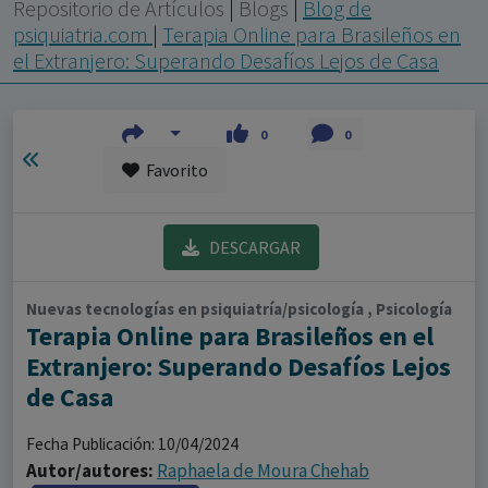
con ejercicio profesional. La información técnica de los
Repositorio de Artículos
|
Blogs
|
Blog de
fármacos se facilita a título meramente informativo,
psiquiatria.com
|
Terapia Online para Brasileños en
el Extranjero: Superando Desafíos Lejos de Casa
siendo responsabilidad de los profesionales
facultados prescribir medicamentos y decidir, en cada
caso concreto, el tratamiento más adecuado a las
0
0
necesidades del paciente.
Favorito
DESCARGAR
Nuevas tecnologías en psiquiatría/psicología , Psicología
Terapia Online para Brasileños en el
Extranjero: Superando Desafíos Lejos
de Casa
Fecha Publicación: 10/04/2024
Autor/autores:
Raphaela de Moura Chehab