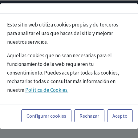
Este sitio web utiliza cookies propias y de terceros
para analizar el uso que haces del sitio y mejorar
nuestros servicios.
Aquellas cookies que no sean necesarias para el
funcionamiento de la web requieren tu
consentimiento. Puedes aceptar todas las cookies,
rechazarlas todas o consultar más información en
nuestra
Política de Cookies.
PUBLICIDAD
Toda la información incluida en la Página Web está
referida a productos del mercado español y, por
Configurar cookies
Rechazar
Acepto
tanto, dirigida a profesionales sanitarios legalmente
facultados para prescribir o dispensar medicamentos