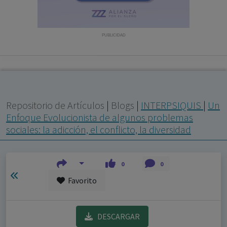
con ejercicio profesional. La información técnica de los
fármacos se facilita a título meramente informativo,
siendo responsabilidad de los profesionales
PUBLICIDAD
facultados prescribir medicamentos y decidir, en cada
caso concreto, el tratamiento más adecuado a las
necesidades del paciente.
Repositorio de Artículos
|
Blogs
|
INTERPSIQUIS
|
Un
Enfoque Evolucionista de algunos problemas
sociales: la adicción, el conflicto, la diversidad
0
0
Favorito
DESCARGAR