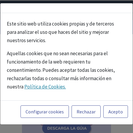
Este sitio web utiliza cookies propias y de terceros
para analizar el uso que haces del sitio y mejorar
nuestros servicios.
Aquellas cookies que no sean necesarias para el
funcionamiento de la web requieren tu
consentimiento. Puedes aceptar todas las cookies,
rechazarlas todas o consultar más información en
nuestra
Política de Cookies.
Toda la información incluida en la Página Web está
referida a productos del mercado español y, por
Configurar cookies
Rechazar
Acepto
tanto, dirigida a profesionales sanitarios legalmente
facultados para prescribir o dispensar medicamentos