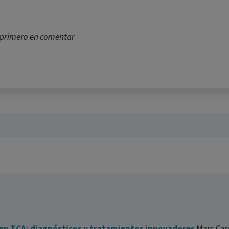
l primero en comentar
en TCA: diagnósticos y tratamientos innovadores
Marc Car