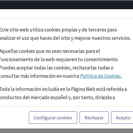
Psicología
Neurociencia
Bienestar
Congreso
Cursos
Este sitio web utiliza cookies propias y de terceros para
analizar el uso que haces del sitio y mejorar nuestros servicios.
Aquellas cookies que no sean necesarias para el
funcionamiento de la web requieren tu consentimiento.
Puedes aceptar todas las cookies, rechazarlas todas o
consultar más información en nuestra
Política de Cookies.
Toda la información incluida en la Página Web está referida a
productos del mercado español y, por tanto, dirigida a
profesionales sanitarios legalmente facultados para
prescribir o dispensar medicamentos con ejercicio
PUBLICIDAD
Configurar cookies
Rechazar
Acepto
profesional. La información técnica de los fármacos se facilita
a título meramente informativo, siendo responsabilidad de