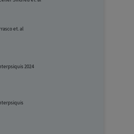
rrasco
et. al
nterpsiquis 2024
nterpsiquis