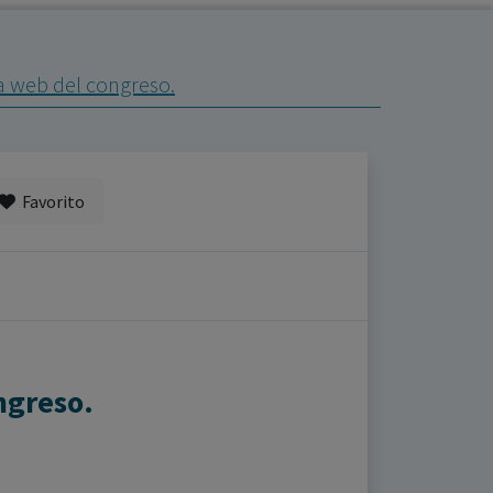
la web del congreso.
Favorito
ngreso.