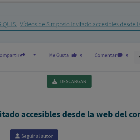
los profesionales facultados prescribir medicamentos y
decidir, en cada caso concreto, el tratamiento más adecuado
SIQUIS
|
Vídeos de Simposio Invitado accesibles desde 
a las necesidades del paciente.
ompartir
Me Gusta
Comentar
0
0
DESCARGAR
itado accesibles desde la web del co
Seguir al autor