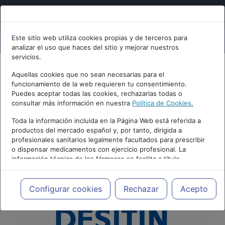
Este sitio web utiliza cookies propias y de terceros para
analizar el uso que haces del sitio y mejorar nuestros
servicios.
Aquellas cookies que no sean necesarias para el
funcionamiento de la web requieren tu consentimiento.
Puedes aceptar todas las cookies, rechazarlas todas o
consultar más información en nuestra
Política de Cookies.
Toda la información incluida en la Página Web está referida a
productos del mercado español y, por tanto, dirigida a
profesionales sanitarios legalmente facultados para prescribir
o dispensar medicamentos con ejercicio profesional. La
información técnica de los fármacos se facilita a título
meramente informativo, siendo responsabilidad de los
profesionales facultados prescribir medicamentos y decidir, en
cada caso concreto, el tratamiento más adecuado a las
Configurar cookies
Rechazar
Acepto
necesidades del paciente.