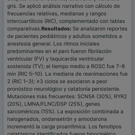
gris. Se aplicó análisis narrativo con cálculo de
frecuencias relativas, medianas y rangos
intercuartílicos (RIC), complementado con tablas
comparativas.
Resultados:
Se analizaron reportes
de pacientes pediátricos y adultos sometidos a
anestesia general. Los ritmos iniciales
predominantes en el paro fueron fibrilación
ventricular (FV) y taquicardia ventricular
sostenida (TV); el tiempo medio a ROSC fue 7–8
min (RIC 5–10). La mediana de reanimaciones fue
2 (RIC 1–3); ≥3 ciclos se asociaron a peor
pronóstico neurológico y catatonía persistente.
Mutaciones más frecuentes: SCN5A (30%), RYR2
(20%), LMNA/FLNC/DSP (25%), genes
sarcoméricos (15%). La exposición combinada a
halogenados, ondansetrón y amiodarona
incrementó la carga proarrítmica. Los fenotipos
catatónicos identificados fueron hipocinético,