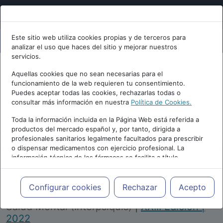
Este sitio web utiliza cookies propias y de terceros para
analizar el uso que haces del sitio y mejorar nuestros
servicios.
Aquellas cookies que no sean necesarias para el
funcionamiento de la web requieren tu consentimiento.
Puedes aceptar todas las cookies, rechazarlas todas o
consultar más información en nuestra
Política de Cookies.
PUBLICIDAD
Toda la información incluida en la Página Web está referida a
productos del mercado español y, por tanto, dirigida a
profesionales sanitarios legalmente facultados para prescribir
o dispensar medicamentos con ejercicio profesional. La
información técnica de los fármacos se facilita a título
meramente informativo, siendo responsabilidad de los
profesionales facultados prescribir medicamentos y decidir, en
Repositorio de Artículos
|
Congreso Virtual
cada caso concreto, el tratamiento más adecuado a las
Configurar cookies
Rechazar
Acepto
Internacional de Psiquiatría, Psicología y
necesidades del paciente.
Salud Mental (Interpsiquis)
|
XXIII Edición |
2022