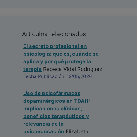
Articulos relacionados
El secreto profesional en
psicología: qué es, cuándo se
aplica y por qué protege la
terapia
Rebeca Vidal Rodríguez
Fecha Publicación: 12/05/2026
Uso de psicofármacos
dopaminérgicos en TDAH:
implicaciones clínicas,
beneficios terapéuticos y
relevancia de la
psicoeducación
Elizabeth