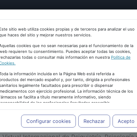
tría
Psicología
Neurociencia
Bienestar
Congreso
Este sitio web utiliza cookies propias y de terceros para analizar el uso
que haces del sitio y mejorar nuestros servicios.
Aquellas cookies que no sean necesarias para el funcionamiento de la
web requieren tu consentimiento. Puedes aceptar todas las cookies,
rechazarlas todas o consultar más información en nuestra
Política de
Cookies.
Toda la información incluida en la Página Web está referida a
productos del mercado español y, por tanto, dirigida a profesionales
sanitarios legalmente facultados para prescribir o dispensar
medicamentos con ejercicio profesional. La información técnica de los
PUBLICIDAD
fármacos se facilita a título meramente informativo, siendo
responsabilidad de los profesionales facultados prescribir
medicamentos y decidir, en cada caso concreto, el tratamiento más
adecuado a las necesidades del paciente.
Configurar cookies
Rechazar
Acepto