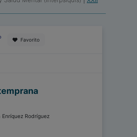
 y Salud Mental (Interpsiquis)
|
XXII
0
Favorito
 temprana
a Enríquez Rodríguez