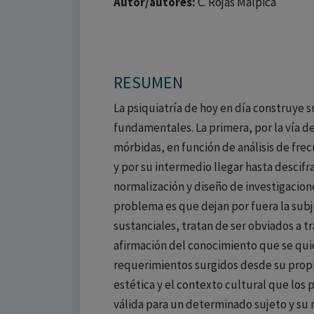
Autor/autores:
C. Rojas Malpica
RESUMEN
La psiquiatría de hoy en día construye 
fundamentales. La primera, por la vía d
mórbidas, en función de análisis de fre
y por su intermedio llegar hasta descif
normalización y diseño de investigacion
problema es que dejan por fuera la subj
sustanciales, tratan de ser obviados a t
afirmación del conocimiento que se quie
requerimientos surgidos desde su propi
estética y el contexto cultural que los
válida para un determinado sujeto y su