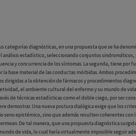
sus categorías diagnósticas, en una propuesta que se ha denomi
el análisis estadístico, seleccionando conjuntos sindromáticos
cuencia y concurrencia de los síntomas. La segunda, tiene por
rar la base material de las conductas mórbidas. Ambos procedim
es dirigidas a la obtención de fármacos y procedimientos diagnó
etividad, el ambiente cultural del enfermo y su mundo de vida
ravés de técnicas estadísticas como el doble ciego, por ser co
re demostrar. Una nueva postura dialógica exige que los criter
o seno epistémico, sino que además resulten coherentes con los
 permean. De tal manera, que una propuesta diagnóstica surgida
 mundo de vida, lo cual haría virtualmente imposible seguir a