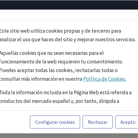
Psicología
Neurociencia
Bienestar
Congreso
Cursos
Este sitio web utiliza cookies propias y de terceros para
analizar el uso que haces del sitio y mejorar nuestros servicios.
Aquellas cookies que no sean necesarias para el
funcionamiento de la web requieren tu consentimiento.
Puedes aceptar todas las cookies, rechazarlas todas o
consultar más información en nuestra
Política de Cookies.
Toda la información incluida en la Página Web está referida a
productos del mercado español y, por tanto, dirigida a
profesionales sanitarios legalmente facultados para
prescribir o dispensar medicamentos con ejercicio
PUBLICIDAD
Configurar cookies
Rechazar
Acepto
profesional. La información técnica de los fármacos se facilita
a título meramente informativo, siendo responsabilidad de