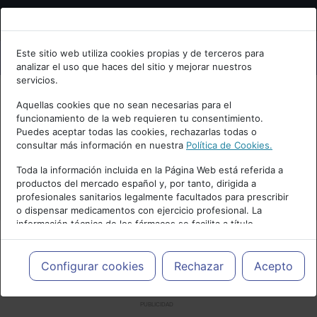
Bienvenid@ a psiquiatria.com
Este sitio web utiliza cookies propias y de terceros para
analizar el uso que haces del sitio y mejorar nuestros
Escribe tu Email
servicios.
Aquellas cookies que no sean necesarias para el
funcionamiento de la web requieren tu consentimiento.
Accede o regístrate con tu email.
Puedes aceptar todas las cookies, rechazarlas todas o
consultar más información en nuestra
Política de Cookies.
Toda la información incluida en la Página Web está referida a
productos del mercado español y, por tanto, dirigida a
Cancelar
profesionales sanitarios legalmente facultados para prescribir
o dispensar medicamentos con ejercicio profesional. La
información técnica de los fármacos se facilita a título
meramente informativo, siendo responsabilidad de los
profesionales facultados prescribir medicamentos y decidir, en
cada caso concreto, el tratamiento más adecuado a las
Configurar cookies
Rechazar
Acepto
necesidades del paciente.
PUBLICIDAD