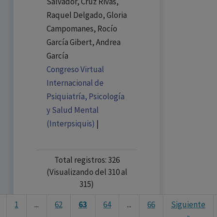
Salvador, Cruz Rivas,
Raquel Delgado, Gloria
Campomanes, Rocío
García Gibert, Andrea
García
Congreso Virtual
Internacional de
Psiquiatría, Psicología
y Salud Mental
(Interpsiquis)
|
Total registros: 326
(Visualizando del 310 al
315)
1
...
62
63
64
...
66
Siguiente
»