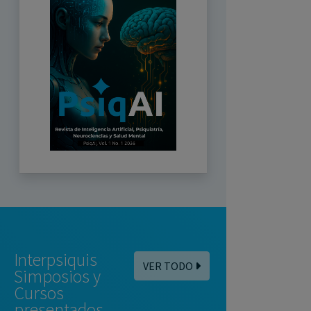
Interpsiquis
VER TODO
Simposios y
Cursos
presentados