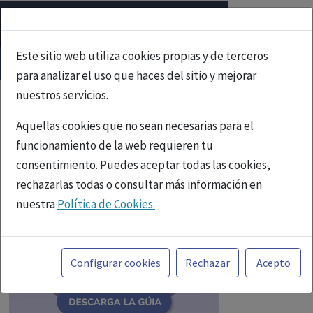
Este sitio web utiliza cookies propias y de terceros
para analizar el uso que haces del sitio y mejorar
nuestros servicios.
Aquellas cookies que no sean necesarias para el
funcionamiento de la web requieren tu
consentimiento. Puedes aceptar todas las cookies,
rechazarlas todas o consultar más información en
nuestra
Política de Cookies.
Toda la información incluida en la Página Web está
referida a productos del mercado español y, por
Configurar cookies
Rechazar
Acepto
tanto, dirigida a profesionales sanitarios legalmente
facultados para prescribir o dispensar medicamentos