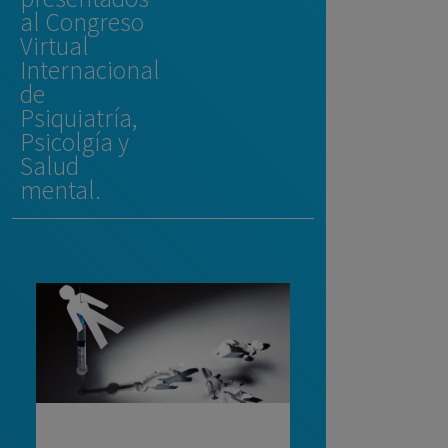
al Congreso
Virtual
Internacional
de
Psiquiatría,
Psicolgía y
Salud
mental.