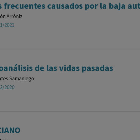
 frecuentes causados por la baja au
ón Arróniz
01/2021
coanálisis de las vidas pasadas
ntes Samaniego
12/2020
CIANO