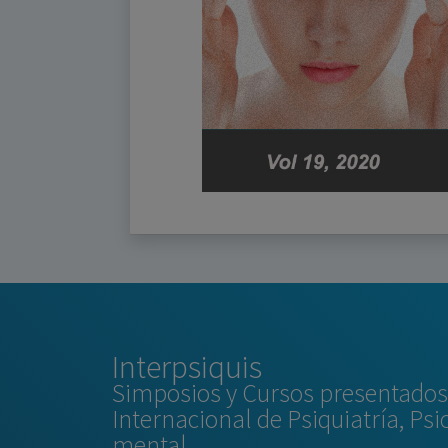
Interpsiquis
Simposios y Cursos presentados 
Internacional de Psiquiatría, Psi
mental.