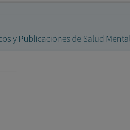
los profesionales facultados prescribir medicamentos y
decidir, en cada caso concreto, el tratamiento más adecuado
a las necesidades del paciente.
icos y Publicaciones de Salud Menta