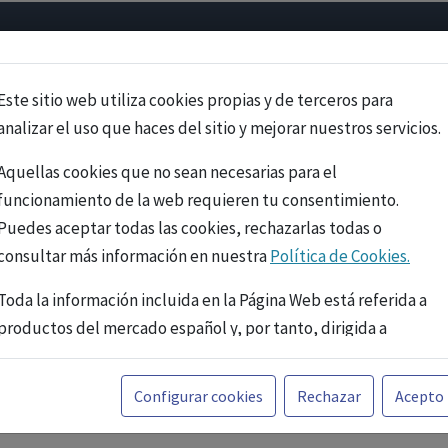
Psicología
Neurociencia
Bienestar
Congreso
Cursos
Este sitio web utiliza cookies propias y de terceros para
analizar el uso que haces del sitio y mejorar nuestros servicios.
Aquellas cookies que no sean necesarias para el
funcionamiento de la web requieren tu consentimiento.
Puedes aceptar todas las cookies, rechazarlas todas o
consultar más información en nuestra
Política de Cookies.
Toda la información incluida en la Página Web está referida a
productos del mercado español y, por tanto, dirigida a
profesionales sanitarios legalmente facultados para
prescribir o dispensar medicamentos con ejercicio
PUBLICIDAD
Configurar cookies
Rechazar
Acepto
profesional. La información técnica de los fármacos se facilita
a título meramente informativo, siendo responsabilidad de