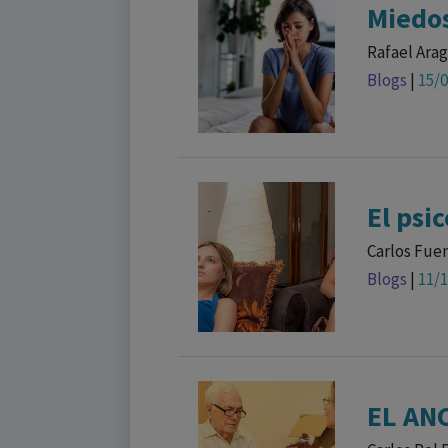
Miedos
Rafael Arag
Blogs
|
15/
El psi
Carlos Fue
Blogs
|
11/
EL AN