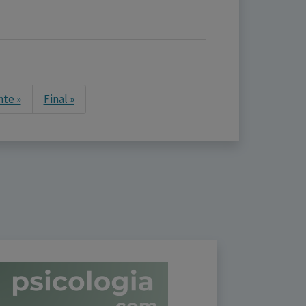
Next
nte »
Final »