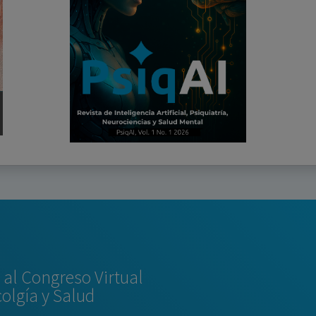
al Congreso Virtual
colgía y Salud