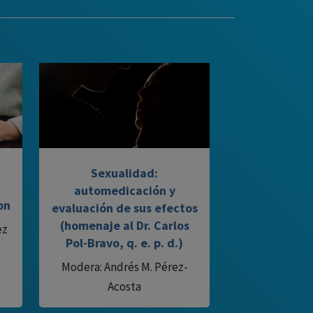
Sexualidad:
a
automedicación y
on
evaluación de sus efectos
(homenaje al Dr. Carlos
ez
Pol-Bravo, q. e. p. d.)
Modera: Andrés M. Pérez-
Acosta