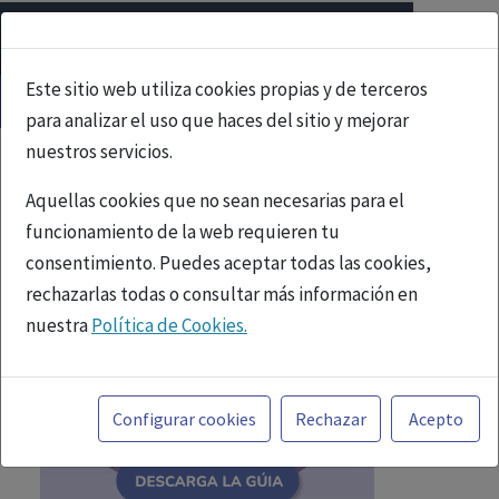
Este sitio web utiliza cookies propias y de terceros
para analizar el uso que haces del sitio y mejorar
nuestros servicios.
Aquellas cookies que no sean necesarias para el
funcionamiento de la web requieren tu
consentimiento. Puedes aceptar todas las cookies,
rechazarlas todas o consultar más información en
nuestra
Política de Cookies.
Toda la información incluida en la Página Web está
referida a productos del mercado español y, por
Configurar cookies
Rechazar
Acepto
tanto, dirigida a profesionales sanitarios legalmente
facultados para prescribir o dispensar medicamentos