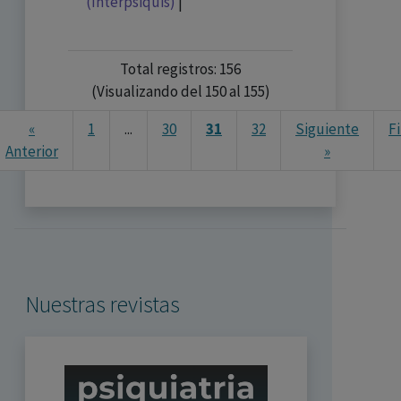
(Interpsiquis)
|
Total registros: 156
(Visualizando del 150 al 155)
«
1
...
30
31
32
Siguiente
Fi
Anterior
»
Nuestras revistas