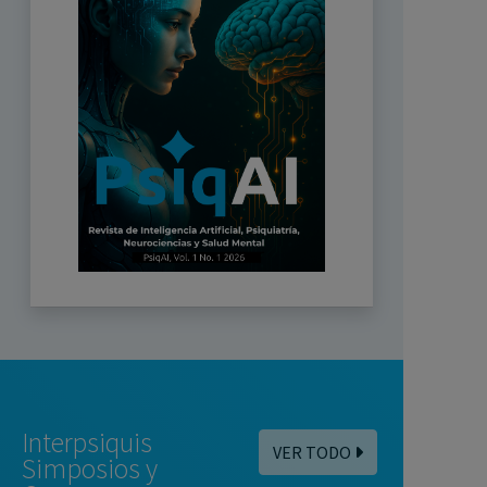
Interpsiquis
VER TODO
Simposios y