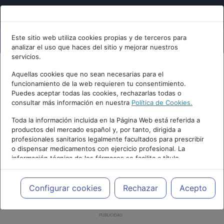
Este sitio web utiliza cookies propias y de terceros para
analizar el uso que haces del sitio y mejorar nuestros
servicios.
Aquellas cookies que no sean necesarias para el
funcionamiento de la web requieren tu consentimiento.
Puedes aceptar todas las cookies, rechazarlas todas o
consultar más información en nuestra
Política de Cookies.
Toda la información incluida en la Página Web está referida a
productos del mercado español y, por tanto, dirigida a
profesionales sanitarios legalmente facultados para prescribir
o dispensar medicamentos con ejercicio profesional. La
información técnica de los fármacos se facilita a título
meramente informativo, siendo responsabilidad de los
profesionales facultados prescribir medicamentos y decidir, en
cada caso concreto, el tratamiento más adecuado a las
Configurar cookies
Rechazar
Acepto
necesidades del paciente.
PUBLICIDAD