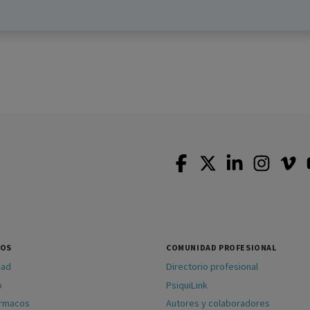
SOS
COMUNIDAD PROFESIONAL
dad
Directorio profesional
o
PsiquiLink
ármacos
Autores y colaboradores