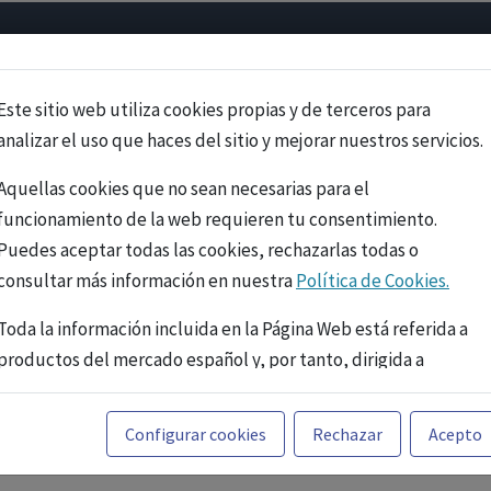
Psicología
Neurociencia
Bienestar
Congreso
Cursos
Este sitio web utiliza cookies propias y de terceros para
analizar el uso que haces del sitio y mejorar nuestros servicios.
Aquellas cookies que no sean necesarias para el
funcionamiento de la web requieren tu consentimiento.
Puedes aceptar todas las cookies, rechazarlas todas o
consultar más información en nuestra
Política de Cookies.
Toda la información incluida en la Página Web está referida a
productos del mercado español y, por tanto, dirigida a
profesionales sanitarios legalmente facultados para
prescribir o dispensar medicamentos con ejercicio
PUBLICIDAD
Configurar cookies
Rechazar
Acepto
profesional. La información técnica de los fármacos se facilita
a título meramente informativo, siendo responsabilidad de