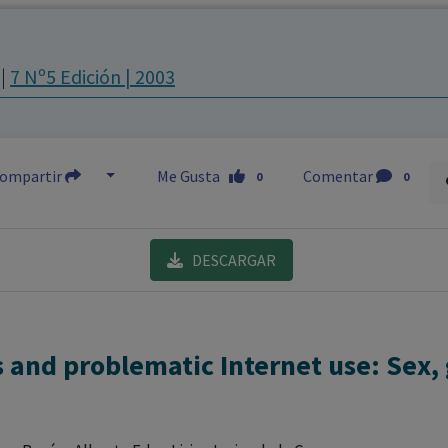
los profesionales facultados prescribir medicamentos y
decidir, en cada caso concreto, el tratamiento más adecuado
m
|
7 Nº5 Edición | 2003
a las necesidades del paciente.
ompartir
Me Gusta
Comentar
0
0
DESCARGAR
 and problematic Internet use: Sex