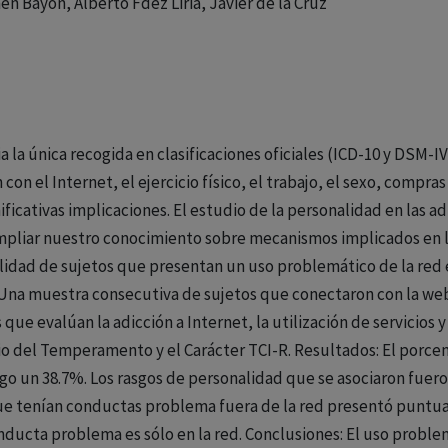
n Bayón, Alberto Fdez Liria, Javier de la Cruz
 la única recogida en clasificaciones oficiales (ICD-10 y DSM-I
con el Internet, el ejercicio físico, el trabajo, el sexo, compr
icativas implicaciones. El estudio de la personalidad en las adi
ampliar nuestro conocimiento sobre mecanismos implicados en l
nalidad de sujetos que presentan un uso problemático de la re
: Una muestra consecutiva de sujetos que conectaron con la we
ue evalúan la adicción a Internet, la utilización de servicios y
rio del Temperamento y el Carácter TCI-R. Resultados: El porc
iesgo un 38.7%. Los rasgos de personalidad que se asociaron fue
que tenían conductas problema fuera de la red presentó puntua
nducta problema es sólo en la red. Conclusiones: El uso proble