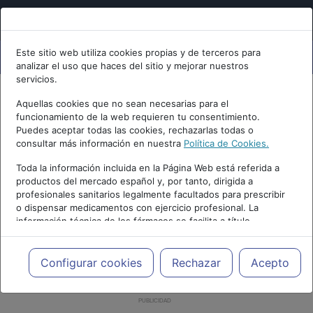
Este sitio web utiliza cookies propias y de terceros para
analizar el uso que haces del sitio y mejorar nuestros
servicios.
Aquellas cookies que no sean necesarias para el
funcionamiento de la web requieren tu consentimiento.
Puedes aceptar todas las cookies, rechazarlas todas o
consultar más información en nuestra
Política de Cookies.
Toda la información incluida en la Página Web está referida a
productos del mercado español y, por tanto, dirigida a
profesionales sanitarios legalmente facultados para prescribir
o dispensar medicamentos con ejercicio profesional. La
información técnica de los fármacos se facilita a título
meramente informativo, siendo responsabilidad de los
profesionales facultados prescribir medicamentos y decidir, en
cada caso concreto, el tratamiento más adecuado a las
Configurar cookies
Rechazar
Acepto
necesidades del paciente.
PUBLICIDAD