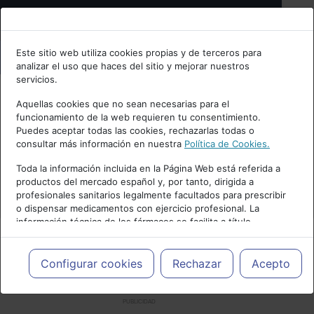
Bienvenid@ a psiquiatria.com
Este sitio web utiliza cookies propias y de terceros para
analizar el uso que haces del sitio y mejorar nuestros
Escribe tu Email
servicios.
Aquellas cookies que no sean necesarias para el
funcionamiento de la web requieren tu consentimiento.
Accede o regístrate con tu email.
Puedes aceptar todas las cookies, rechazarlas todas o
consultar más información en nuestra
Política de Cookies.
Toda la información incluida en la Página Web está referida a
productos del mercado español y, por tanto, dirigida a
Cancelar
profesionales sanitarios legalmente facultados para prescribir
o dispensar medicamentos con ejercicio profesional. La
información técnica de los fármacos se facilita a título
meramente informativo, siendo responsabilidad de los
profesionales facultados prescribir medicamentos y decidir, en
cada caso concreto, el tratamiento más adecuado a las
Configurar cookies
Rechazar
Acepto
necesidades del paciente.
PUBLICIDAD