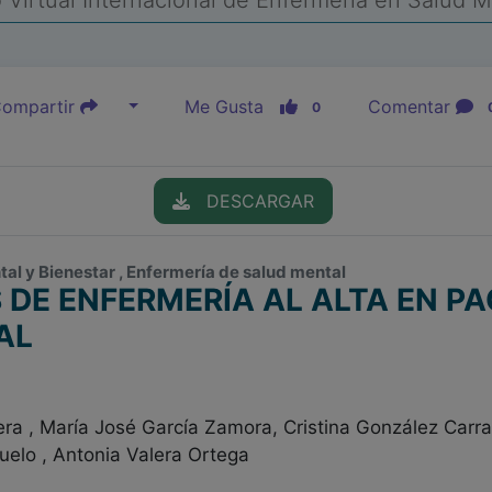
Virtual Internacional de Enfermería en Salud 
ompartir
Me Gusta
Comentar
0
DESCARGAR
al y Bienestar , Enfermería de salud mental
DE ENFERMERÍA AL ALTA EN PA
AL
era , María José García Zamora, Cristina González Carr
uelo , Antonia Valera Ortega