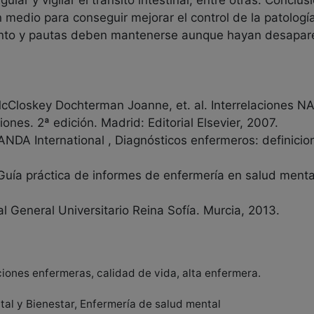
gular y vigilar el tránsito intestinal, entre otras. Concl
 medio para conseguir mejorar el control de la patologí
ento y pautas deben mantenerse aunque hayan desapare
McCloskey Dochterman Joanne, et. al. Interrelaciones 
nes. 2ª edición. Madrid: Editorial Elsevier, 2007.
DA International , Diagnósticos enfermeros: definicion
Guía práctica de informes de enfermería en salud mental
l General Universitario Reina Sofía. Murcia, 2013.
ciones enfermeras, calidad de vida, alta enfermera.
al y Bienestar, Enfermería de salud mental