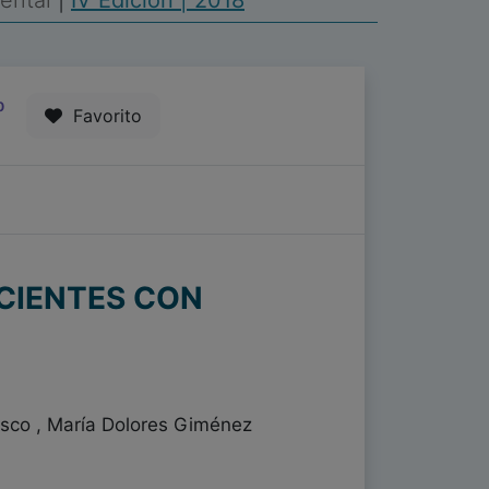
Mental
|
IV Edición | 2018
0
Favorito
CIENTES CON
asco , María Dolores Giménez