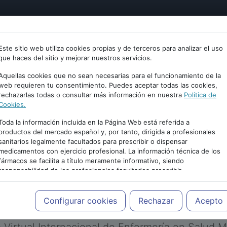
tría
Psicología
Neurociencia
Bienestar
Congreso
Este sitio web utiliza cookies propias y de terceros para analizar el uso
que haces del sitio y mejorar nuestros servicios.
Aquellas cookies que no sean necesarias para el funcionamiento de la
web requieren tu consentimiento. Puedes aceptar todas las cookies,
rechazarlas todas o consultar más información en nuestra
Política de
Cookies.
Toda la información incluida en la Página Web está referida a
productos del mercado español y, por tanto, dirigida a profesionales
sanitarios legalmente facultados para prescribir o dispensar
medicamentos con ejercicio profesional. La información técnica de los
PUBLICIDAD
fármacos se facilita a título meramente informativo, siendo
responsabilidad de los profesionales facultados prescribir
medicamentos y decidir, en cada caso concreto, el tratamiento más
adecuado a las necesidades del paciente.
Configurar cookies
Rechazar
Acepto