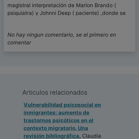
magistral interpretación de Marlon Brando (
psiquiatra) y Johnni Deep ( paciente) ,donde se
describe el delirio erótico , dela Parafrenia
,entidad aceptada en otras clasificaciones
No hay ningun comentario, se el primero en
anteriores a la CIE-10, gracias por el articulo.
comentar
VICENTE TRIANA TOMAS
Psiquiatría - España
Fecha: 31/05/2020
Muy interesante la visión aportada en esta
Articulos relacionados
ponencia.
Belén Rodado León
Vulnerabilidad psicosocial en
Psiquiatría - España
inmigrantes: aumento de
Fecha: 28/05/2020
trastornos psicóticos en el
contexto migratorio. Una
revisión bibliográfica.
Claudia