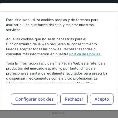
Este sitio web utiliza cookies propias y de terceros para
analizar el uso que haces del sitio y mejorar nuestros
servicios.
Aquellas cookies que no sean necesarias para el
funcionamiento de la web requieren tu consentimiento.
Puedes aceptar todas las cookies, rechazarlas todas o
consultar más información en nuestra
Política de Cookies.
Toda la información incluida en la Página Web está referida a
productos del mercado español y, por tanto, dirigida a
profesionales sanitarios legalmente facultados para prescribir
o dispensar medicamentos con ejercicio profesional. La
información técnica de los fármacos se facilita a título
meramente informativo, siendo responsabilidad de los
profesionales facultados prescribir medicamentos y decidir, en
cada caso concreto, el tratamiento más adecuado a las
Configurar cookies
Rechazar
Acepto
necesidades del paciente.
PUBLICIDAD