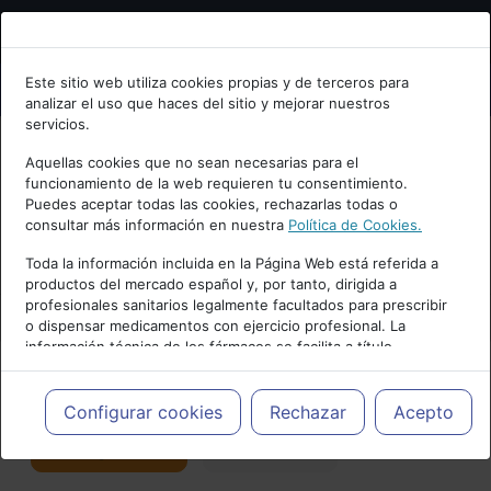
Bienvenid@ a psiquiatria.com
Este sitio web utiliza cookies propias y de terceros para
analizar el uso que haces del sitio y mejorar nuestros
Escribe tu Email
servicios.
Aquellas cookies que no sean necesarias para el
funcionamiento de la web requieren tu consentimiento.
Accede o regístrate con tu email.
Puedes aceptar todas las cookies, rechazarlas todas o
consultar más información en nuestra
Política de Cookies.
PUBLICIDAD
Toda la información incluida en la Página Web está referida a
productos del mercado español y, por tanto, dirigida a
Cancelar
profesionales sanitarios legalmente facultados para prescribir
o dispensar medicamentos con ejercicio profesional. La
información técnica de los fármacos se facilita a título
meramente informativo, siendo responsabilidad de los
profesionales facultados prescribir medicamentos y decidir, en
Actualidad y Artículos
|
Psicoterapias
cada caso concreto, el tratamiento más adecuado a las
Configurar cookies
Rechazar
Acepto
necesidades del paciente.
Seguir
Favorito
90