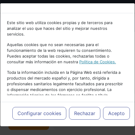
Bienvenid@ a psiquiatria.com
Este sitio web utiliza cookies propias y de terceros para
analizar el uso que haces del sitio y mejorar nuestros
Escribe tu Email
servicios.
Aquellas cookies que no sean necesarias para el
funcionamiento de la web requieren tu consentimiento.
Accede o regístrate con tu email.
Puedes aceptar todas las cookies, rechazarlas todas o
consultar más información en nuestra
Política de Cookies.
PUBLICIDAD
Toda la información incluida en la Página Web está referida a
productos del mercado español y, por tanto, dirigida a
Cancelar
profesionales sanitarios legalmente facultados para prescribir
o dispensar medicamentos con ejercicio profesional. La
información técnica de los fármacos se facilita a título
meramente informativo, siendo responsabilidad de los
profesionales facultados prescribir medicamentos y decidir, en
Actualidad y Artículos
|
Coronavirus
cada caso concreto, el tratamiento más adecuado a las
Configurar cookies
Rechazar
Acepto
necesidades del paciente.
Seguir
Favorito
3