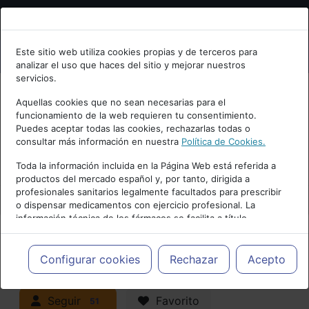
Bienvenid@ a psiquiatria.com
Este sitio web utiliza cookies propias y de terceros para
analizar el uso que haces del sitio y mejorar nuestros
Escribe tu Email
servicios.
Aquellas cookies que no sean necesarias para el
funcionamiento de la web requieren tu consentimiento.
Accede o regístrate con tu email.
Puedes aceptar todas las cookies, rechazarlas todas o
consultar más información en nuestra
Política de Cookies.
PUBLICIDAD
Toda la información incluida en la Página Web está referida a
productos del mercado español y, por tanto, dirigida a
Cancelar
profesionales sanitarios legalmente facultados para prescribir
o dispensar medicamentos con ejercicio profesional. La
información técnica de los fármacos se facilita a título
meramente informativo, siendo responsabilidad de los
profesionales facultados prescribir medicamentos y decidir, en
Actualidad y Artículos
|
cada caso concreto, el tratamiento más adecuado a las
Configurar cookies
Rechazar
Acepto
necesidades del paciente.
Neuropsiquiatría y Neurología
Seguir
Favorito
51